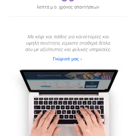
λεπτά μ.ο. χρόνος απαντήσεων
Με κέφι και πάθος για καινοτομίες και
υψηλή ποιότητα,
είμαστε σταθερά δίπλα
σου με αξιόπιστες και φιλικές υπηρεσίες.
Γνώρισέ μας