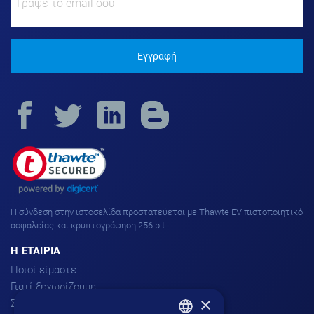
Εγγραφή
H σύνδεση στην ιστοσελίδα προστατεύεται με Thawte EV πιστοποιητικό
ασφαλείας και κρυπτογράφηση 256 bit.
H ΕΤΑΙΡΙΑ
Ποιοί είμαστε
Γιατί ξεχωρίζουμε
×
Σχόλια πελατών