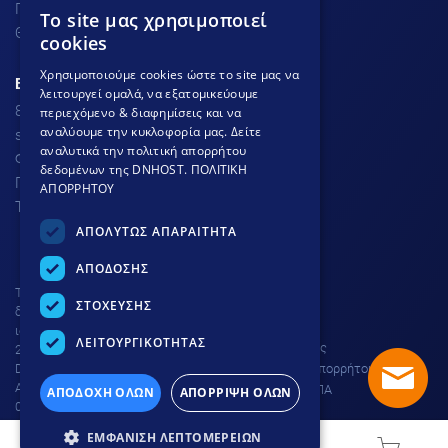
Προσφορές
To site μας χρησιμοποιεί
GREEK
Θέσεις Εργασίας
cookies
GREEK
Χρησιμοποιούμε cookies ώστε το site μας να
ΕΞΥΠΗΡΕΤΗΣΗ ΠΕΛΑΤΩΝ
λειτουργεί ομαλά, να εξατομικεύουμε
ENGLISH
801.300.3520 - 210.953.6767
περιεχόμενο & διαφημίσεις και να
αναλύουμε την κυκλοφορία μας. Δείτε
support
dnhost.gr
αναλυτικά την πολιτική απορρήτου
Φόρμα επικοινωνίας
δεδομένων της DNHOST.
ΠΟΛΙΤΙΚΗ
Γνωσιακή βάση
ΑΠΟΡΡΗΤΟΥ
Τρόποι Πληρωμής
ΑΠΟΛΥΤΩΣ ΑΠΑΡΑΙΤΗΤΑ
ΑΠΟΔΟΣΗΣ
Το site προστατεύεται από
ΣΤΟΧΕΥΣΗΣ
δικαιώματα πνευματικής
ιδιοκτησίας © DNHOST 2000 -
ΛΕΙΤΟΥΡΓΙΚΟΤΗΤΑΣ
Όροι χρήσης
2026
DNHOST IKE | ΕΥΜΟΛΠΙΔΩΝ 23
Πολιτική απορρήτου
ΑΘΗΝΑ 11854 | AP. Γ.Ε.ΜΗ.
Ρύθμιση ΦΠΑ
ΑΠΟΔΟΧΗ ΟΛΩΝ
ΑΠΟΡΡΙΨΗ ΟΛΩΝ
004602701000 |
ΚΑΤΑΒΛΗΘΕΝ ΚΕΦΑΛΑΙΟ
ΕΜΦΑΝΙΣΗ ΛΕΠΤΟΜΕΡΕΙΩΝ
15.000€.