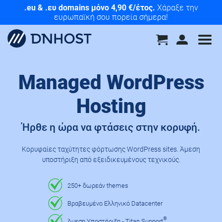
JOB OPENING | Linux System Administrator
.eu & .ευ domains μόνο 4,90 €/έτος.
Χάραξε την
Δες την
αγγελία μας και στείλε το βιογραφικό σου!
ευρωπαϊκή σου πορεία σήμερα!
Managed WordPress
Hosting
Ήρθε η ώρα να φτάσεις στην κορυφή.
Κορυφαίες ταχύτητες φόρτωσης WordPress sites. Άμεση
υποστήριξη από εξειδικευμένους τεχνικούς.
250+ δωρεάν themes
Βραβευμένο Ελληνικό Datacenter
®
Άμεση Υποστήριξη - Titan Support