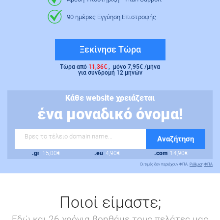
90 ημέρες Εγγύηση Επιστροφής
Ξεκίνησε Τώρα
Τώρα από
11,36€
, μόνο
7,95€
/μήνα
για συνδρομή 12 μηνών
Κάθε website χρειάζεται
ένα μοναδικό όνομα!
Αναζήτηση
.gr
15,00€
.eu
4,90€
.com
14,90€
Οι τιμές δεν περιέχουν ΦΠΑ.
Ρύθμιση ΦΠΑ
Ποιοί είμαστε;
Εδώ και 26 χρόνια βοηθάμε τους πελάτες μας