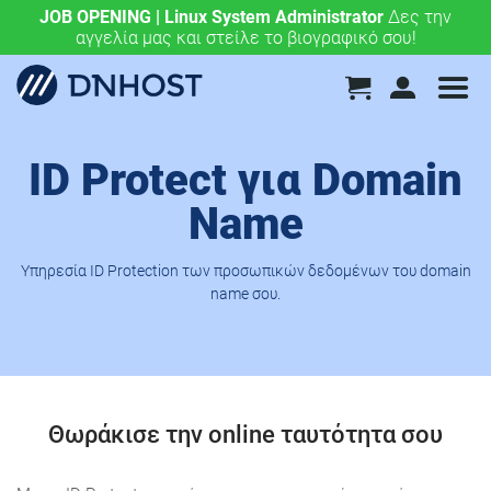
JOB OPENING | Linux System Administrator
.eu & .ευ domains μόνο 4,90 €/έτος.
Χάραξε την
Δες την
αγγελία μας και στείλε το βιογραφικό σου!
ευρωπαϊκή σου πορεία σήμερα!
ID Protect για Domain
Name
Υπηρεσία ID Protection των προσωπικών δεδομένων του domain
name σου.
Θωράκισε την online ταυτότητα σου