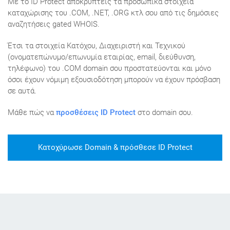
Με το ID Protect αποκρύπτεις τα προσωπικά στοιχεία
καταχώρισης του .COM, .NET, .ORG κτλ σου από τις δημόσιες
αναζητήσεις gated WHOIS.
Έτσι τα στοιχεία Κατόχου, Διαχειριστή και Τεχνικού
(ονοματεπώνυμο/επωνυμία εταιρίας, email, διεύθυνση,
τηλέφωνο) του .COM domain σου προστατεύονται και μόνο
όσοι έχουν νόμιμη εξουσιοδότηση μπορούν να έχουν πρόσβαση
σε αυτά.
Μάθε πώς να
προσθέσεις ID Protect
στο domain σου.
Κατοχύρωσε Domain & πρόσθεσε ID Protect