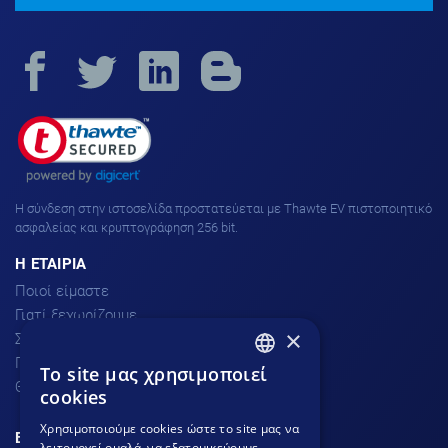
H σύνδεση στην ιστοσελίδα προστατεύεται με Thawte EV πιστοποιητικό
ασφαλείας και κρυπτογράφηση 256 bit.
H ΕΤΑΙΡΙΑ
Ποιοί είμαστε
Γιατί ξεχωρίζουμε
×
Σχόλια πελατών
Προσφορές
To site μας χρησιμοποιεί
GREEK
Θέσεις Εργασίας
cookies
GREEK
Χρησιμοποιούμε cookies ώστε το site μας να
ΕΞΥΠΗΡΕΤΗΣΗ ΠΕΛΑΤΩΝ
λειτουργεί ομαλά, να εξατομικεύουμε