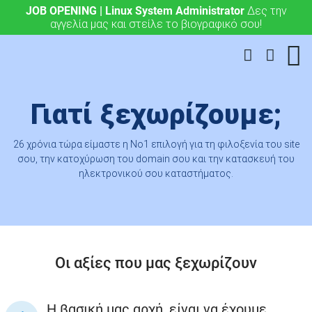
JOB OPENING | Linux System Administrator
.eu & .ευ domains μόνο 4,90 €/έτος.
Χάραξε την
Δες την
αγγελία μας και στείλε το βιογραφικό σου!
ευρωπαϊκή σου πορεία σήμερα!
Γιατί ξεχωρίζουμε;
26 χρόνια τώρα είμαστε η Νο1 επιλογή για τη φιλοξενία του site
σου, την κατοχύρωση του domain σου και την κατασκευή του
ηλεκτρονικού σου καταστήματος.
Οι αξίες που μας ξεχωρίζουν
Η βασική μας αρχή, είναι να έχουμε