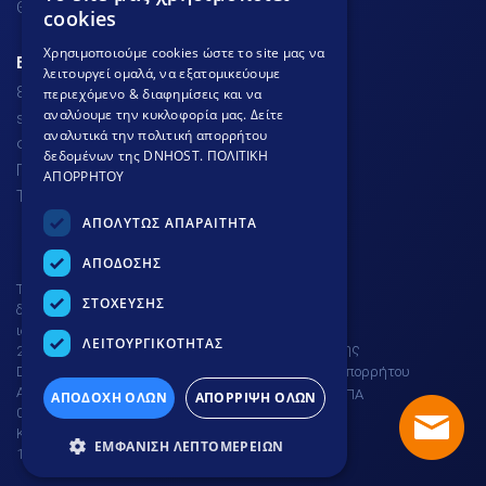
GREEK
Θέσεις Εργασίας
cookies
GREEK
Χρησιμοποιούμε cookies ώστε το site μας να
ΕΞΥΠΗΡΕΤΗΣΗ ΠΕΛΑΤΩΝ
λειτουργεί ομαλά, να εξατομικεύουμε
ENGLISH
801.300.3520 - 210.953.6767
περιεχόμενο & διαφημίσεις και να
αναλύουμε την κυκλοφορία μας. Δείτε
support
dnhost.gr
αναλυτικά την πολιτική απορρήτου
Φόρμα επικοινωνίας
δεδομένων της DNHOST.
ΠΟΛΙΤΙΚΗ
Γνωσιακή βάση
ΑΠΟΡΡΗΤΟΥ
Τρόποι Πληρωμής
ΑΠΟΛΥΤΩΣ ΑΠΑΡΑΙΤΗΤΑ
ΑΠΟΔΟΣΗΣ
Το site προστατεύεται από
ΣΤΟΧΕΥΣΗΣ
δικαιώματα πνευματικής
ιδιοκτησίας © DNHOST 2000 -
ΛΕΙΤΟΥΡΓΙΚΟΤΗΤΑΣ
Όροι χρήσης
2026
DNHOST IKE | ΕΥΜΟΛΠΙΔΩΝ 23
Πολιτική απορρήτου
ΑΘΗΝΑ 11854 | AP. Γ.Ε.ΜΗ.
Ρύθμιση ΦΠΑ
ΑΠΟΔΟΧΗ ΟΛΩΝ
ΑΠΟΡΡΙΨΗ ΟΛΩΝ
004602701000 |
ΚΑΤΑΒΛΗΘΕΝ ΚΕΦΑΛΑΙΟ
ΕΜΦΑΝΙΣΗ ΛΕΠΤΟΜΕΡΕΙΩΝ
15.000€.