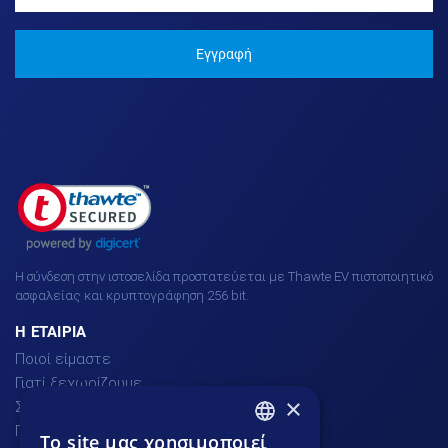
Εγγραφή
H σύνδεση στην ιστοσελίδα προστατεύεται με Thawte EV πιστοποιητικό
ασφαλείας και κρυπτογράφηση 256 bit.
H ΕΤΑΙΡΙΑ
Ποιοί είμαστε
Γιατί ξεχωρίζουμε
×
Σχόλια πελατών
Προσφορές
To site μας χρησιμοποιεί