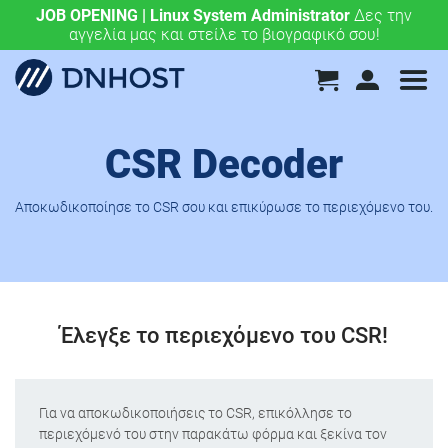
JOB OPENING | Linux System Administrator
.eu & .ευ domains μόνο 4,90 €/έτος.
Χάραξε την
Δες την
αγγελία μας και στείλε το βιογραφικό σου!
ευρωπαϊκή σου πορεία σήμερα!
CSR Decoder
Αποκωδικοποίησε το CSR σου και επικύρωσε το περιεχόμενο του.
Έλεγξε το περιεχόμενο του CSR!
Για να αποκωδικοποιήσεις το CSR, επικόλλησε το
περιεχόμενό του στην παρακάτω φόρμα και ξεκίνα τον