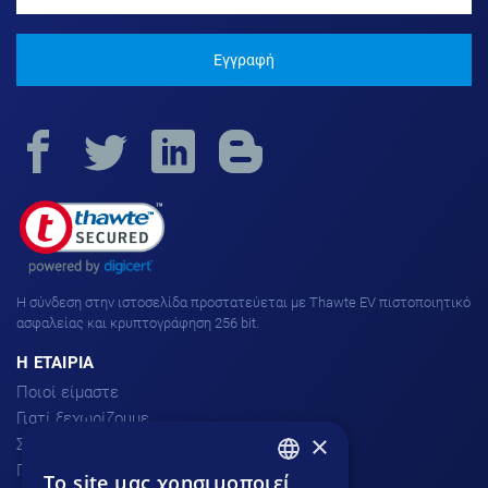
Εγγραφή
H σύνδεση στην ιστοσελίδα προστατεύεται με Thawte EV πιστοποιητικό
ασφαλείας και κρυπτογράφηση 256 bit.
H ΕΤΑΙΡΙΑ
Ποιοί είμαστε
Γιατί ξεχωρίζουμε
×
Σχόλια πελατών
Προσφορές
To site μας χρησιμοποιεί