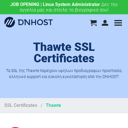
JOB OPENING | Linux System Administrator
.eu & .ευ domains μόνο 4,90 €/έτος.
Χάραξε την
Δες την
αγγελία μας και στείλε το βιογραφικό σου!
ευρωπαϊκή σου πορεία σήμερα!
Thawte SSL
Certificates
Τα SSL της Thawte παρέχουν υψηλών προδιαγραφών προστασία,
ελληνικό support και εύκολη εγκατάσταση από την DNHOST!
SSL Certificates
Thawte