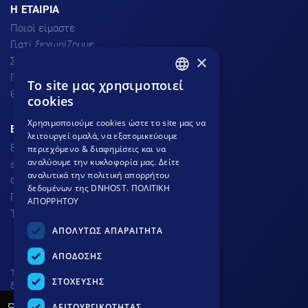
H ΕΤΑΙΡΙΑ
Ποιοί είμαστε
Γιατί ξεχωρίζουμε
×
Σχόλια πελατών
Προσφορές
To site μας χρησιμοποιεί
GREEK
Θέσεις Εργασίας
cookies
GREEK
Χρησιμοποιούμε cookies ώστε το site μας να
ΕΞΥΠΗΡΕΤΗΣΗ ΠΕΛΑΤΩΝ
λειτουργεί ομαλά, να εξατομικεύουμε
ENGLISH
801.300.3520 - 210.953.6767
περιεχόμενο & διαφημίσεις και να
αναλύουμε την κυκλοφορία μας. Δείτε
support
dnhost.gr
αναλυτικά την πολιτική απορρήτου
Φόρμα επικοινωνίας
δεδομένων της DNHOST.
ΠΟΛΙΤΙΚΗ
Γνωσιακή βάση
ΑΠΟΡΡΗΤΟΥ
Τρόποι Πληρωμής
ΑΠΟΛΥΤΩΣ ΑΠΑΡΑΙΤΗΤΑ
ΑΠΟΔΟΣΗΣ
Το site προστατεύεται από
ΣΤΟΧΕΥΣΗΣ
δικαιώματα πνευματικής
ιδιοκτησίας © DNHOST 2000 -
ΛΕΙΤΟΥΡΓΙΚΟΤΗΤΑΣ