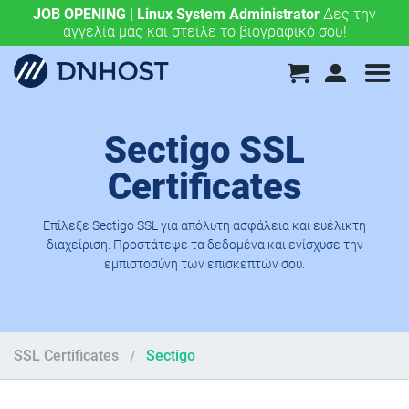
JOB OPENING | Linux System Administrator
.eu & .ευ domains μόνο 4,90 €/έτος.
Χάραξε την
Δες την
αγγελία μας και στείλε το βιογραφικό σου!
ευρωπαϊκή σου πορεία σήμερα!
Sectigo SSL
Certificates
Επίλεξε Sectigo SSL για απόλυτη ασφάλεια και ευέλικτη
διαχείριση. Προστάτεψε τα δεδομένα και ενίσχυσε την
εμπιστοσύνη των επισκεπτών σου.
SSL Certificates
Sectigo