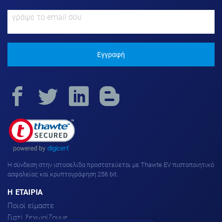
Εγγραφή
H σύνδεση στην ιστοσελίδα προστατεύεται με Thawte EV πιστοποιητικό
ασφαλείας και κρυπτογράφηση 256 bit.
H ΕΤΑΙΡΙΑ
Ποιοί είμαστε
Γιατί ξεχωρίζουμε