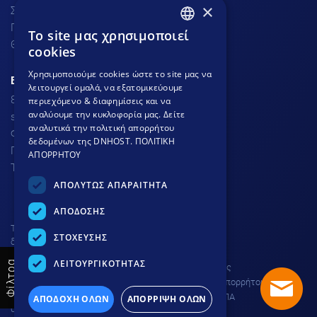
×
Σχόλια πελατών
Προσφορές
To site μας χρησιμοποιεί
GREEK
Θέσεις Εργασίας
cookies
GREEK
Χρησιμοποιούμε cookies ώστε το site μας να
ΕΞΥΠΗΡΕΤΗΣΗ ΠΕΛΑΤΩΝ
λειτουργεί ομαλά, να εξατομικεύουμε
ENGLISH
801.300.3520 - 210.953.6767
περιεχόμενο & διαφημίσεις και να
αναλύουμε την κυκλοφορία μας. Δείτε
support
dnhost.gr
αναλυτικά την πολιτική απορρήτου
Φόρμα επικοινωνίας
δεδομένων της DNHOST.
ΠΟΛΙΤΙΚΗ
Γνωσιακή βάση
ΑΠΟΡΡΗΤΟΥ
Τρόποι Πληρωμής
ΑΠΟΛΥΤΩΣ ΑΠΑΡΑΙΤΗΤΑ
ΑΠΟΔΟΣΗΣ
Το site προστατεύεται από
ΣΤΟΧΕΥΣΗΣ
δικαιώματα πνευματικής
ιδιοκτησίας © DNHOST 2000 -
ΛΕΙΤΟΥΡΓΙΚΟΤΗΤΑΣ
Φίλτρα
Όροι χρήσης
2026
DNHOST IKE | ΕΥΜΟΛΠΙΔΩΝ 23
Πολιτική απορρήτου
ΑΘΗΝΑ 11854 | AP. Γ.Ε.ΜΗ.
Ρύθμιση ΦΠΑ
ΑΠΟΔΟΧΗ ΟΛΩΝ
ΑΠΟΡΡΙΨΗ ΟΛΩΝ
004602701000 |