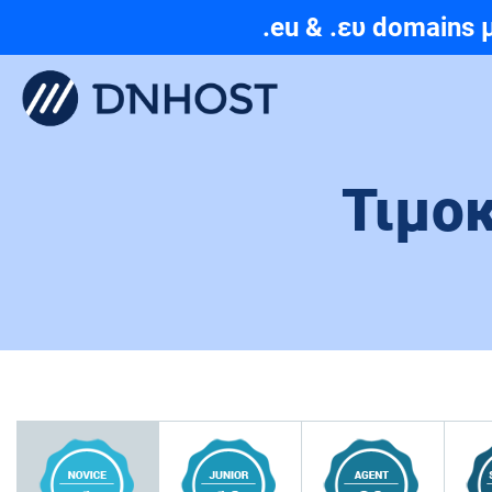
JOB OPENING | Linux Syst
.eu & .ευ domains 
Τιμο