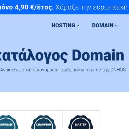
em Administrator
μόνο 4,90 €/έτος.
Δες την αγγελία μας και
Χάραξε την ευρωπαϊκή 
HOSTING
DOMAIN
κατάλογος Domain
Ανακάλυψε τις οικονομικές τιμές domain name της DNHOST.