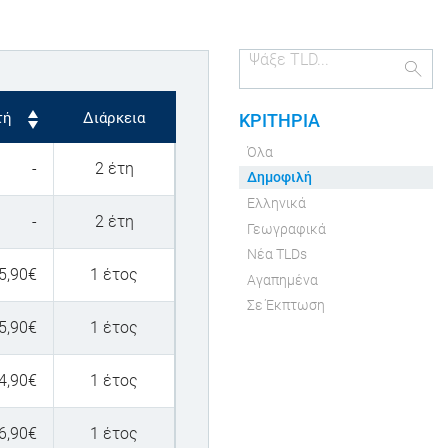
τή
Διάρκεια
ΚΡΙΤΗΡΙΑ
Όλα
-
2 έτη
Δημοφιλή
Ελληνικά
-
2 έτη
Γεωγραφικά
Νέα TLDs
5,90
€
1 έτος
Αγαπημένα
Σε Έκπτωση
5,90
€
1 έτος
4,90
€
1 έτος
6,90
€
1 έτος