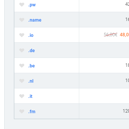
4
.pw
1
.name
56,00
€
48,0
.io
.de
1
.be
1
.nl
.it
12
.fm