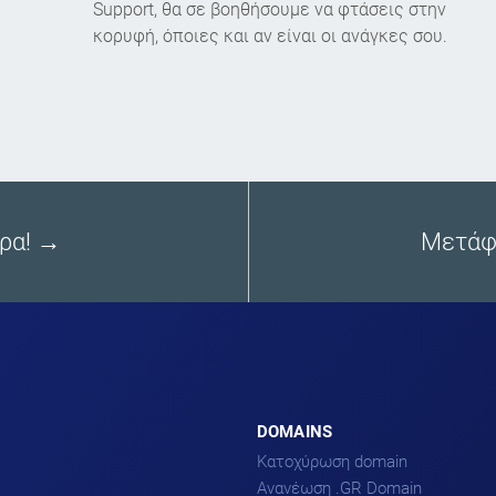
Support, θα σε βοηθήσουμε να φτάσεις στην
κορυφή, όποιες και αν είναι οι ανάγκες σου.
ρα! →
Μετάφε
DOMAINS
Κατοχύρωση domain
Ανανέωση .GR Domain