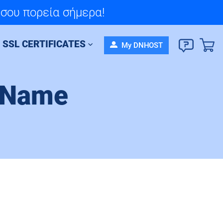
 στείλε το βιογραφικό σου!
σου πορεία σήμερα!
SSL CERTIFICATES
My DNHOST
 Name