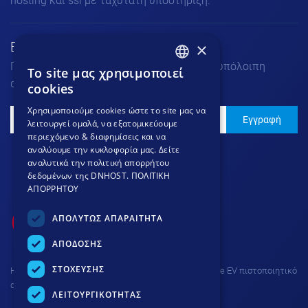
hosting και ssl με ταχύτατη υποστήριξη.
×
Εγγραφή στο Νewsletter
Για να μαθαίνεις τα νέα μας πριν από την υπόλοιπη
To site μας χρησιμοποιεί
GREEK
αγορά.
cookies
GREEK
Χρησιμοποιούμε cookies ώστε το site μας να
Εγγραφή
λειτουργεί ομαλά, να εξατομικεύουμε
ENGLISH
περιεχόμενο & διαφημίσεις και να
αναλύουμε την κυκλοφορία μας. Δείτε
αναλυτικά την πολιτική απορρήτου
δεδομένων της DNHOST.
ΠΟΛΙΤΙΚΗ
ΑΠΟΡΡΗΤΟΥ
ΑΠΟΛΥΤΩΣ ΑΠΑΡΑΙΤΗΤΑ
ΑΠΟΔΟΣΗΣ
ΣΤΟΧΕΥΣΗΣ
H σύνδεση στην ιστοσελίδα προστατεύεται με Thawte EV πιστοποιητικό
ασφαλείας και κρυπτογράφηση 256 bit.
ΛΕΙΤΟΥΡΓΙΚΟΤΗΤΑΣ