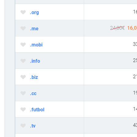
1
.org
24,00
€
16,0
.me
3
.mobi
2
.info
2
.biz
1
.cc
1
.futbol
4
.tv