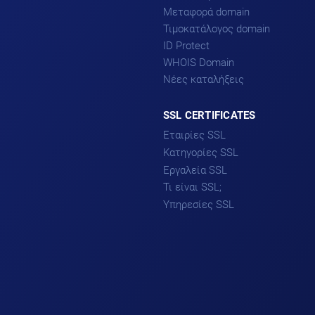
Μεταφορά domain
Τιμοκατάλογος domain
ID Protect
WHOIS Domain
Νέες καταλήξεις
SSL CERTIFICATES
Εταιρίες SSL
Κατηγορίες SSL
DigiCert
Sectigo
Εργαλεία SSL
DV SSL
Comodo
Τι είναι SSL;
OV SSL
Βοηθός επιλογής SSL
GeoTrust
EV SSL
Υπηρεσίες SSL
Why No Padlock
Thawte
Single-domain SSL
CSR Decoder
Υπηρεσία Εγκατάστασης
Multi-domain SSL
SSL
Wildcard SSL
Υπηρεσία Επικαιροποίησης
PCI Compliance
SSL