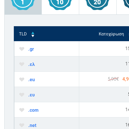
TLD
Κατοχύρωση
1
.gr
1
.ελ
5,90
€
4,
.eu
.ευ
1
.com
1
.net