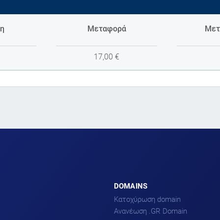
η
Μεταφορά
Μετ
17,00
€
DOMAINS
Κατοχύρωση domain
Ανανέωση .GR Domain