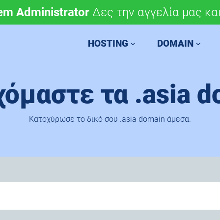
em Administrator
μόνο 4,90 €/έτος.
Δες την αγγελία μας και
Χάραξε την ευρωπαϊκή 
HOSTING
DOMAIN
όμαστε τα .asia d
Κατοχύρωσε το δικό σου .asia domain άμεσα.