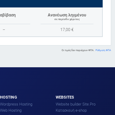
αβίβαση
Ανανέωση ληγμένου
σε περίοδο χάριτος
–
17,00
€
Οι τιμές δεν περιέχουν ΦΠΑ.
Ρύθμιση ΦΠΑ
HOSTING
WEBSITES
Wordpress Hosting
Website builder Site.Pro
Web Hosting
Kατασκευή e-shop