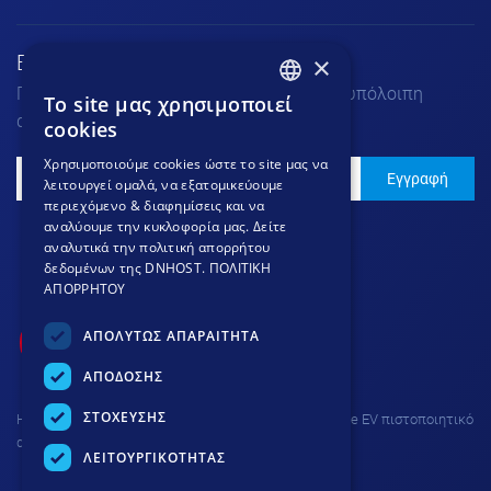
×
Εγγραφή στο Νewsletter
Για να μαθαίνεις τα νέα μας πριν από την υπόλοιπη
To site μας χρησιμοποιεί
GREEK
αγορά.
cookies
GREEK
Χρησιμοποιούμε cookies ώστε το site μας να
Εγγραφή
λειτουργεί ομαλά, να εξατομικεύουμε
ENGLISH
περιεχόμενο & διαφημίσεις και να
αναλύουμε την κυκλοφορία μας. Δείτε
αναλυτικά την πολιτική απορρήτου
δεδομένων της DNHOST.
ΠΟΛΙΤΙΚΗ
ΑΠΟΡΡΗΤΟΥ
ΑΠΟΛΥΤΩΣ ΑΠΑΡΑΙΤΗΤΑ
ΑΠΟΔΟΣΗΣ
ΣΤΟΧΕΥΣΗΣ
H σύνδεση στην ιστοσελίδα προστατεύεται με Thawte EV πιστοποιητικό
ασφαλείας και κρυπτογράφηση 256 bit.
ΛΕΙΤΟΥΡΓΙΚΟΤΗΤΑΣ