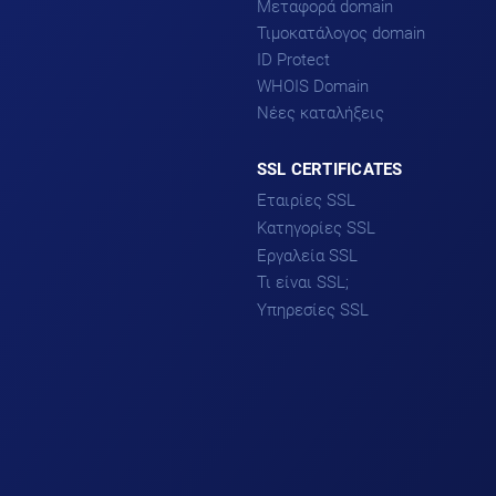
Μεταφορά domain
Τιμοκατάλογος domain
ID Protect
WHOIS Domain
Νέες καταλήξεις
SSL CERTIFICATES
Εταιρίες SSL
Κατηγορίες SSL
DigiCert
Sectigo
Εργαλεία SSL
DV SSL
Comodo
Τι είναι SSL;
OV SSL
Βοηθός επιλογής SSL
GeoTrust
EV SSL
Υπηρεσίες SSL
Why No Padlock
Thawte
Single-domain SSL
CSR Decoder
Υπηρεσία Εγκατάστασης
Multi-domain SSL
SSL
Wildcard SSL
Υπηρεσία Επικαιροποίησης
PCI Compliance
SSL