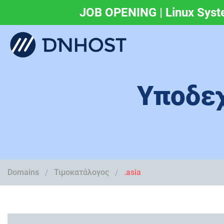
JOB OPENING | Linux Syst
.eu & .ευ domains 
Υποδεχ
Domains
Τιμοκατάλογος
.asia