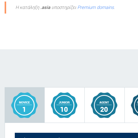
Η κατάληξη
.asia
υποστηρίζει
Premium domains
.