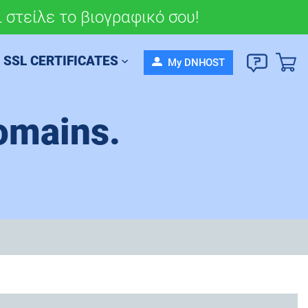
 στείλε το βιογραφικό σου!
σου πορεία σήμερα!
SSL CERTIFICATES
My DNHOST
omains.