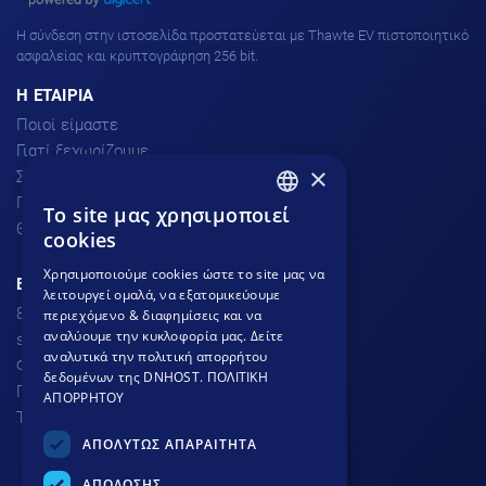
H σύνδεση στην ιστοσελίδα προστατεύεται με Thawte EV πιστοποιητικό
ασφαλείας και κρυπτογράφηση 256 bit.
H ΕΤΑΙΡΙΑ
Ποιοί είμαστε
Γιατί ξεχωρίζουμε
×
Σχόλια πελατών
Προσφορές
To site μας χρησιμοποιεί
GREEK
Θέσεις Εργασίας
cookies
GREEK
Χρησιμοποιούμε cookies ώστε το site μας να
ΕΞΥΠΗΡΕΤΗΣΗ ΠΕΛΑΤΩΝ
λειτουργεί ομαλά, να εξατομικεύουμε
ENGLISH
801.300.3520 - 210.953.6767
περιεχόμενο & διαφημίσεις και να
αναλύουμε την κυκλοφορία μας. Δείτε
support
dnhost.gr
αναλυτικά την πολιτική απορρήτου
Φόρμα επικοινωνίας
δεδομένων της DNHOST.
ΠΟΛΙΤΙΚΗ
Γνωσιακή βάση
ΑΠΟΡΡΗΤΟΥ
Τρόποι Πληρωμής
ΑΠΟΛΥΤΩΣ ΑΠΑΡΑΙΤΗΤΑ
ΑΠΟΔΟΣΗΣ