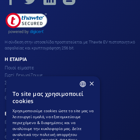
H σύνδεση στην ιστοσελίδα προστατεύεται με Thawte EV πιστοποιητικό
ασφαλείας και κρυπτογράφηση 256 bit.
H ΕΤΑΙΡΙΑ
Ποιοί είμαστε
Γιατί ξεχωρίζουμε
×
Σχόλια πελατών
Προσφορές
To site μας χρησιμοποιεί
GREEK
Θέσεις Εργασίας
cookies
GREEK
Χρησιμοποιούμε cookies ώστε το site μας να
ΕΞΥΠΗΡΕΤΗΣΗ ΠΕΛΑΤΩΝ
λειτουργεί ομαλά, να εξατομικεύουμε
ENGLISH
801.300.3520 - 210.953.6767
περιεχόμενο & διαφημίσεις και να
αναλύουμε την κυκλοφορία μας. Δείτε
support
dnhost.gr
αναλυτικά την πολιτική απορρήτου
Φόρμα επικοινωνίας