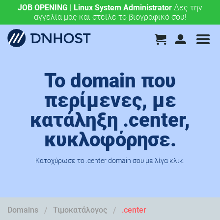
JOB OPENING | Linux System Administrator
.eu & .ευ domains μόνο 4,90 €/έτος.
Χάραξε την
Δες την
αγγελία μας και στείλε το βιογραφικό σου!
ευρωπαϊκή σου πορεία σήμερα!
Το domain που
περίμενες, με
κατάληξη .center,
κυκλοφόρησε.
Κατοχύρωσε το .center domain σου με λίγα κλικ.
Domains
Τιμοκατάλογος
.center