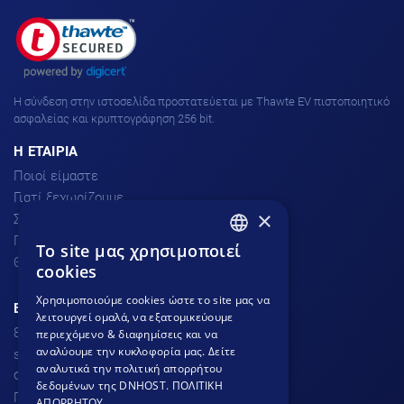
H σύνδεση στην ιστοσελίδα προστατεύεται με Thawte EV πιστοποιητικό
ασφαλείας και κρυπτογράφηση 256 bit.
H ΕΤΑΙΡΙΑ
Ποιοί είμαστε
Γιατί ξεχωρίζουμε
×
Σχόλια πελατών
Προσφορές
To site μας χρησιμοποιεί
GREEK
Θέσεις Εργασίας
cookies
GREEK
Χρησιμοποιούμε cookies ώστε το site μας να
ΕΞΥΠΗΡΕΤΗΣΗ ΠΕΛΑΤΩΝ
λειτουργεί ομαλά, να εξατομικεύουμε
ENGLISH
801.300.3520 - 210.953.6767
περιεχόμενο & διαφημίσεις και να
αναλύουμε την κυκλοφορία μας. Δείτε
support
dnhost.gr
αναλυτικά την πολιτική απορρήτου
Φόρμα επικοινωνίας
δεδομένων της DNHOST.
ΠΟΛΙΤΙΚΗ
Γνωσιακή βάση
ΑΠΟΡΡΗΤΟΥ