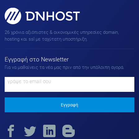
Domains, Hosting & SSL για
πετυχημένα Websites!
26 χρόνια αξιόπιστες & οικονομικές υπηρεσίες domain,
hosting και ssl με ταχύτατη υποστήριξη.
Εγγραφή στο Νewsletter
Για να μαθαίνεις τα νέα μας πριν από την υπόλοιπη αγορά.
Εγγραφή