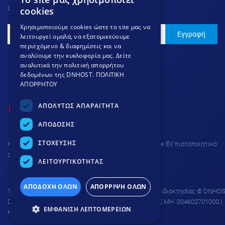
GREEK
αγορά.
cookies
GREEK
Χρησιμοποιούμε cookies ώστε το site μας να
Εγγραφή
λειτουργεί ομαλά, να εξατομικεύουμε
ENGLISH
περιεχόμενο & διαφημίσεις και να
αναλύουμε την κυκλοφορία μας. Δείτε
αναλυτικά την πολιτική απορρήτου
δεδομένων της DNHOST.
ΠΟΛΙΤΙΚΗ
ΑΠΟΡΡΗΤΟΥ
ΑΠΟΛΥΤΩΣ ΑΠΑΡΑΙΤΗΤΑ
ΑΠΟΔΟΣΗΣ
ΣΤΟΧΕΥΣΗΣ
H σύνδεση στην ιστοσελίδα προστατεύεται με Thawte EV πιστοποιητικό
ασφαλείας και κρυπτογράφηση 256 bit.
ΛΕΙΤΟΥΡΓΙΚΟΤΗΤΑΣ
ΑΠΟΔΟΧΗ ΟΛΩΝ
ΑΠΟΡΡΙΨΗ ΟΛΩΝ
Το site προστατεύεται από δικαιώματα πνευματικής ιδιοκτησίας © DNHOS
DNHOST IKE | ΕΥΜΟΛΠΙΔΩΝ 23 ΑΘΗΝΑ 11854 | AP. Γ.Ε.ΜΗ. 004602701000 |
ΕΜΦΑΝΙΣΗ ΛΕΠΤΟΜΕΡΕΙΩΝ
ΚΑΤΑΒΛΗΘΕΝ ΚΕΦΑΛΑΙΟ 15.000€.