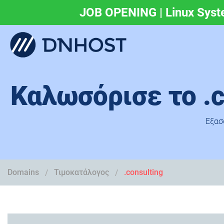
JOB OPENING | Linux Syst
.eu & .ευ domains 
Καλωσόρισε το .c
Εξασ
Domains
Τιμοκατάλογος
.consulting