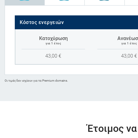
Κόστος ενεργειών
Κατοχύρωση
Ανανέωσ
για 1 έτος
για 1 έτος
43,00
€
43,00
€
Oι τιμές δεν ισχύουν για τα Premium domains.
Έτοιμος να