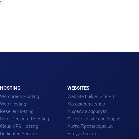
ή!
HOSTING
WEBSITES
Wordpress Hosting
Website builder Site.Pro
Web Hosting
Kατασκευή e-shop
Reseller Hosting
Δωρεάν εφαρμογές
Semi-Dedicated Hosting
Φτιάξε το site σου δωρεάν
Cloud VPS Hosting
Λίστα Προτεινόμενων
Dedicated Servers
Επαγγελματιών