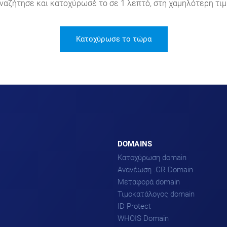
ναζήτησε και κατοχύρωσέ το σε 1 λεπτό, στη χαμηλότερη τιμ
Κατοχύρωσε το τώρα
DOMAINS
Κατοχύρωση domain
Ανανέωση .GR Domain
Μεταφορά domain
Τιμοκατάλογος domain
ID Protect
WHOIS Domain