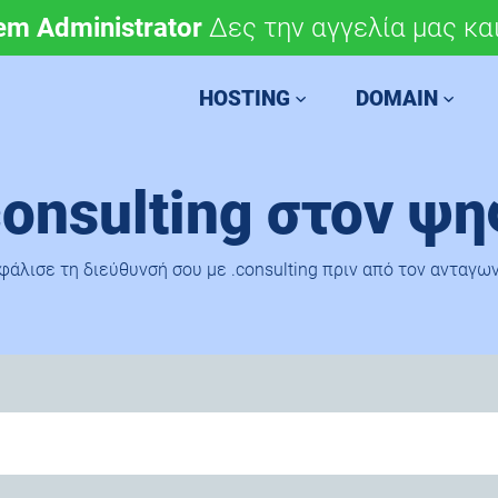
em Administrator
μόνο 4,90 €/έτος.
Δες την αγγελία μας και
Χάραξε την ευρωπαϊκή 
HOSTING
DOMAIN
onsulting στον ψ
φάλισε τη διεύθυνσή σου με .consulting πριν από τον ανταγων