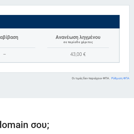
αβίβαση
Ανανέωση ληγμένου
σε περίοδο χάριτος
–
43,00
€
Οι τιμές δεν περιέχουν ΦΠΑ.
Ρύθμιση ΦΠΑ
domain σου;