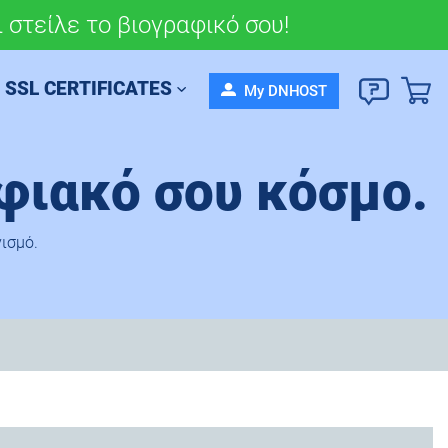
 στείλε το βιογραφικό σου!
σου πορεία σήμερα!
SSL CERTIFICATES
My DNHOST
ηφιακό σου κόσμο.
ισμό.