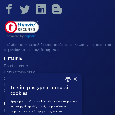
H σύνδεση στην ιστοσελίδα προστατεύεται με Thawte EV πιστοποιητικό
ασφαλείας και κρυπτογράφηση 256 bit.
H ΕΤΑΙΡΙΑ
Ποιοί είμαστε
Γιατί ξεχωρίζουμε
×
Σχόλια πελατών
Προσφορές
To site μας χρησιμοποιεί
GREEK
Θέσεις Εργασίας
cookies
GREEK
Χρησιμοποιούμε cookies ώστε το site μας να
ΕΞΥΠΗΡΕΤΗΣΗ ΠΕΛΑΤΩΝ
λειτουργεί ομαλά, να εξατομικεύουμε
ENGLISH
801.300.3520 - 210.953.6767
περιεχόμενο & διαφημίσεις και να