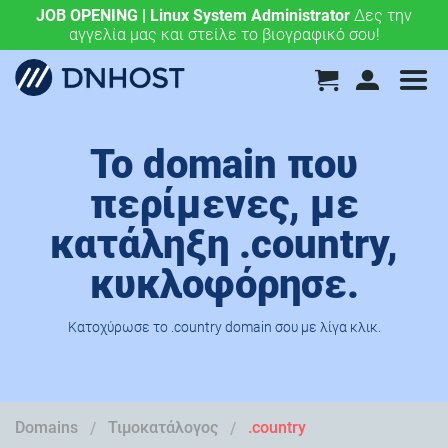
JOB OPENING | Linux System Administrator
.eu & .ευ domains μόνο 4,90 €/έτος.
Χάραξε την
Δες την
αγγελία μας και στείλε το βιογραφικό σου!
ευρωπαϊκή σου πορεία σήμερα!
Το domain που
περίμενες, με
κατάληξη .country,
κυκλοφόρησε.
Κατοχύρωσε το .country domain σου με λίγα κλικ.
Domains
Τιμοκατάλογος
.country