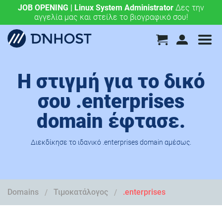
JOB OPENING | Linux System Administrator
.eu & .ευ domains μόνο 4,90 €/έτος.
Χάραξε την
Δες την
αγγελία μας και στείλε το βιογραφικό σου!
ευρωπαϊκή σου πορεία σήμερα!
Η στιγμή για το δικό
σου .enterprises
domain έφτασε.
Διεκδίκησε το ιδανικό .enterprises domain αμέσως.
Domains
Τιμοκατάλογος
.enterprises