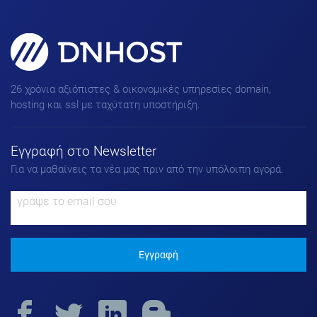
Domains, Hosting & SSL για
πετυχημένα Websites!
26 χρόνια αξιόπιστες & οικονομικές υπηρεσίες domain,
hosting και ssl με ταχύτατη υποστήριξη.
Εγγραφή στο Νewsletter
Για να μαθαίνεις τα νέα μας πριν από την υπόλοιπη αγορά.
Εγγραφή