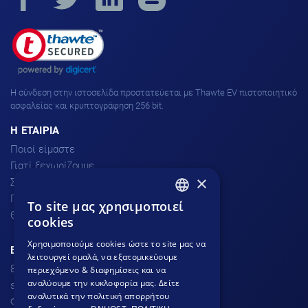
H σύνδεση στην ιστοσελίδα προστατεύεται με Thawte EV πιστοποιητικό
ασφαλείας και κρυπτογράφηση 256 bit.
H ΕΤΑΙΡΙΑ
Ποιοί είμαστε
Γιατί ξεχωρίζουμε
×
Σχόλια πελατών
Προσφορές
To site μας χρησιμοποιεί
GREEK
Θέσεις Εργασίας
cookies
GREEK
Χρησιμοποιούμε cookies ώστε το site μας να
ΕΞΥΠΗΡΕΤΗΣΗ ΠΕΛΑΤΩΝ
λειτουργεί ομαλά, να εξατομικεύουμε
ENGLISH
801.300.3520 - 210.953.6767
περιεχόμενο & διαφημίσεις και να
αναλύουμε την κυκλοφορία μας. Δείτε
support
dnhost.gr
αναλυτικά την πολιτική απορρήτου
Φόρμα επικοινωνίας