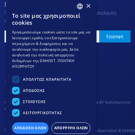
×
Εγγραφή στο Νewsletter
Για να μαθαίνεις τα νέα μας πριν από την υπόλοιπη
To site μας χρησιμοποιεί
GREEK
αγορά.
cookies
GREEK
Χρησιμοποιούμε cookies ώστε το site μας να
Εγγραφή
λειτουργεί ομαλά, να εξατομικεύουμε
ENGLISH
περιεχόμενο & διαφημίσεις και να
αναλύουμε την κυκλοφορία μας. Δείτε
αναλυτικά την πολιτική απορρήτου
δεδομένων της DNHOST.
ΠΟΛΙΤΙΚΗ
ΑΠΟΡΡΗΤΟΥ
ΑΠΟΛΥΤΩΣ ΑΠΑΡΑΙΤΗΤΑ
ΑΠΟΔΟΣΗΣ
ΣΤΟΧΕΥΣΗΣ
H σύνδεση στην ιστοσελίδα προστατεύεται με Thawte EV πιστοποιητικό
ασφαλείας και κρυπτογράφηση 256 bit.
ΛΕΙΤΟΥΡΓΙΚΟΤΗΤΑΣ
ΑΠΟΔΟΧΗ ΟΛΩΝ
ΑΠΟΡΡΙΨΗ ΟΛΩΝ
Το site προστατεύεται από δικαιώματα πνευματικής ιδιοκτησίας © DNHOS