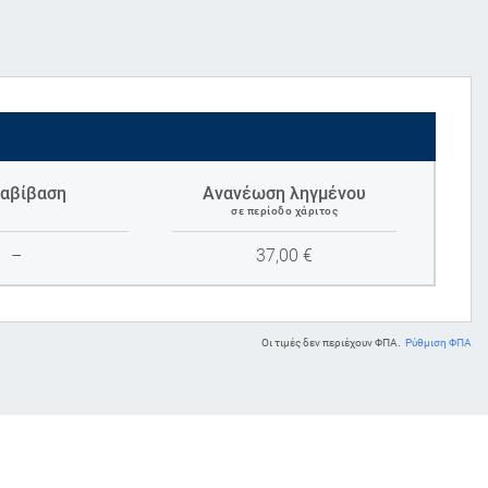
αβίβαση
Ανανέωση ληγμένου
σε περίοδο χάριτος
–
37,00
€
Οι τιμές δεν περιέχουν ΦΠΑ.
Ρύθμιση ΦΠΑ