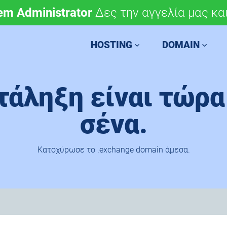
em Administrator
μόνο 4,90 €/έτος.
Δες την αγγελία μας και
Χάραξε την ευρωπαϊκή 
HOSTING
DOMAIN
τάληξη είναι τώρ
σένα.
Κατοχύρωσε το .exchange domain άμεσα.