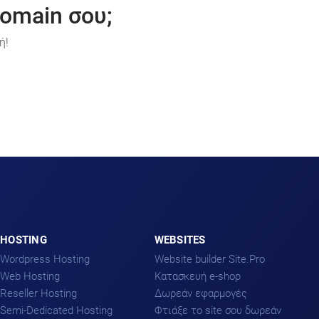
omain σου;
ή!
HOSTING
WEBSITES
Wordpress Hosting
Website builder Site.Pro
Web Hosting
Kατασκευή e-shop
Reseller Hosting
Δωρεάν εφαρμογές
Semi-Dedicated Hosting
Φτιάξε το site σου δωρεάν