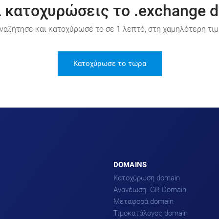
α κατοχυρώσεις το .exchange d
ναζήτησε και κατοχύρωσέ το σε 1 λεπτό, στη χαμηλότερη τιμ
Κατοχύρωσε το τώρα
DOMAINS
Κατοχύρωση domain
Ανανέωση .GR Domain
Μεταφορά domain
Τιμοκατάλογος domain