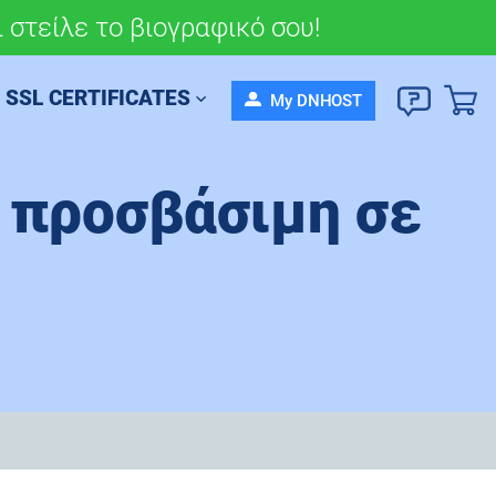
 στείλε το βιογραφικό σου!
σου πορεία σήμερα!
SSL CERTIFICATES
My DNHOST
α προσβάσιμη σε