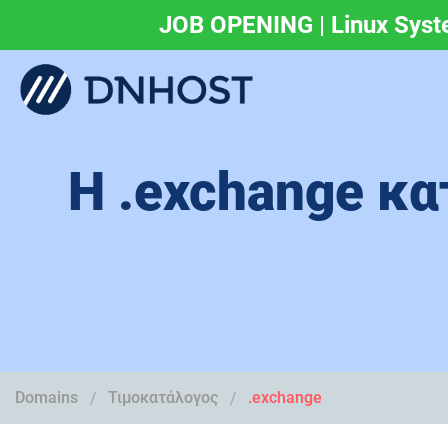
JOB OPENING | Linux Syst
.eu & .ευ domains 
Η .exchange κα
Domains
Τιμοκατάλογος
.exchange