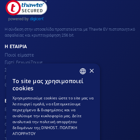
H σύνδεση στην ιστοσελίδα προστατεύεται με Thawte EV πιστοποιητικό
ασφαλείας και κρυπτογράφηση 256 bit.
H ΕΤΑΙΡΙΑ
Ποιοί είμαστε
Γιατί ξεχωρίζουμε
×
Σχόλια πελατών
Προσφορές
To site μας χρησιμοποιεί
GREEK
Θέσεις Εργασίας
cookies
GREEK
Χρησιμοποιούμε cookies ώστε το site μας να
ΕΞΥΠΗΡΕΤΗΣΗ ΠΕΛΑΤΩΝ
λειτουργεί ομαλά, να εξατομικεύουμε
ENGLISH
801.300.3520 - 210.953.6767
περιεχόμενο & διαφημίσεις και να
αναλύουμε την κυκλοφορία μας. Δείτε
support
dnhost.gr
αναλυτικά την πολιτική απορρήτου
Φόρμα επικοινωνίας
δεδομένων της DNHOST.
ΠΟΛΙΤΙΚΗ
Γνωσιακή βάση
ΑΠΟΡΡΗΤΟΥ
Τρόποι Πληρωμής