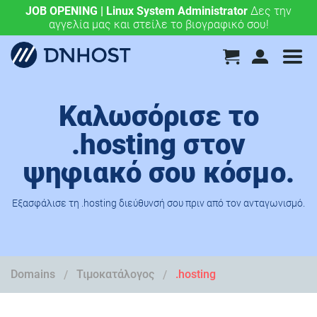
JOB OPENING | Linux System Administrator
.eu & .ευ domains μόνο 4,90 €/έτος.
Χάραξε την
Δες την
αγγελία μας και στείλε το βιογραφικό σου!
ευρωπαϊκή σου πορεία σήμερα!
Καλωσόρισε το
.hosting στον
ψηφιακό σου κόσμο.
Εξασφάλισε τη .hosting διεύθυνσή σου πριν από τον ανταγωνισμό.
Domains
Τιμοκατάλογος
.hosting