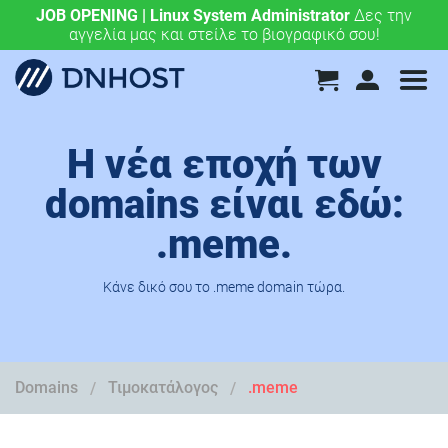
JOB OPENING | Linux System Administrator
.eu & .ευ domains μόνο 4,90 €/έτος.
Χάραξε την
Δες την
αγγελία μας και στείλε το βιογραφικό σου!
ευρωπαϊκή σου πορεία σήμερα!
Η νέα εποχή των
domains είναι εδώ:
.meme.
Κάνε δικό σου το .meme domain τώρα.
Domains
Τιμοκατάλογος
.meme