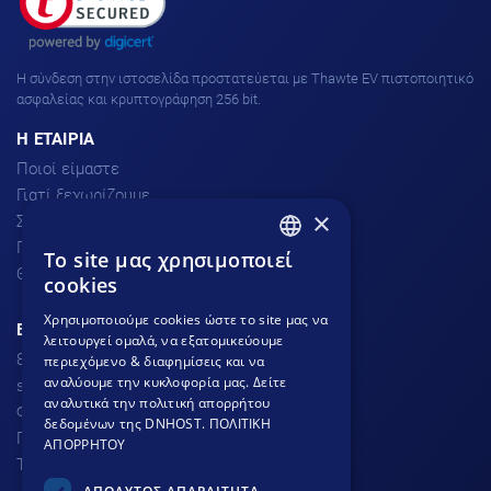
H σύνδεση στην ιστοσελίδα προστατεύεται με Thawte EV πιστοποιητικό
ασφαλείας και κρυπτογράφηση 256 bit.
H ΕΤΑΙΡΙΑ
Ποιοί είμαστε
Γιατί ξεχωρίζουμε
×
Σχόλια πελατών
Προσφορές
To site μας χρησιμοποιεί
GREEK
Θέσεις Εργασίας
cookies
GREEK
Χρησιμοποιούμε cookies ώστε το site μας να
ΕΞΥΠΗΡΕΤΗΣΗ ΠΕΛΑΤΩΝ
λειτουργεί ομαλά, να εξατομικεύουμε
ENGLISH
801.300.3520 - 210.953.6767
περιεχόμενο & διαφημίσεις και να
αναλύουμε την κυκλοφορία μας. Δείτε
support
dnhost.gr
αναλυτικά την πολιτική απορρήτου
Φόρμα επικοινωνίας
δεδομένων της DNHOST.
ΠΟΛΙΤΙΚΗ
Γνωσιακή βάση
ΑΠΟΡΡΗΤΟΥ
Τρόποι Πληρωμής