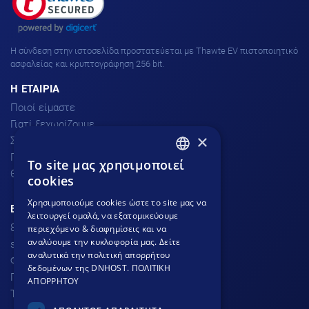
H σύνδεση στην ιστοσελίδα προστατεύεται με Thawte EV πιστοποιητικό
ασφαλείας και κρυπτογράφηση 256 bit.
H ΕΤΑΙΡΙΑ
Ποιοί είμαστε
Γιατί ξεχωρίζουμε
×
Σχόλια πελατών
Προσφορές
To site μας χρησιμοποιεί
GREEK
Θέσεις Εργασίας
cookies
GREEK
Χρησιμοποιούμε cookies ώστε το site μας να
ΕΞΥΠΗΡΕΤΗΣΗ ΠΕΛΑΤΩΝ
λειτουργεί ομαλά, να εξατομικεύουμε
ENGLISH
801.300.3520 - 210.953.6767
περιεχόμενο & διαφημίσεις και να
αναλύουμε την κυκλοφορία μας. Δείτε
support
dnhost.gr
αναλυτικά την πολιτική απορρήτου
Φόρμα επικοινωνίας
δεδομένων της DNHOST.
ΠΟΛΙΤΙΚΗ
Γνωσιακή βάση
ΑΠΟΡΡΗΤΟΥ
Τρόποι Πληρωμής