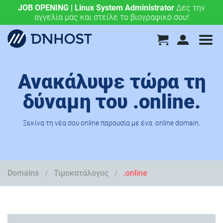
JOB OPENING | Linux System Administrator
.eu & .ευ domains μόνο 4,90 €/έτος.
Χάραξε την
Δες την
αγγελία μας και στείλε το βιογραφικό σου!
ευρωπαϊκή σου πορεία σήμερα!
Ανακάλυψε τώρα τη
δύναμη του .online.
Ξεκίνα τη νέα σου online παρουσία με ένα .online domain.
Domains
Τιμοκατάλογος
.online