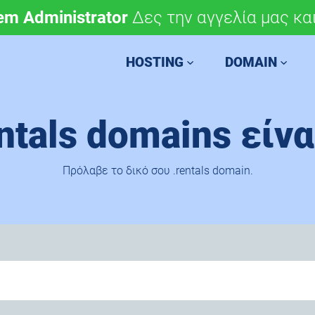
em Administrator
μόνο 4,90 €/έτος.
Δες την αγγελία μας και
Χάραξε την ευρωπαϊκή 
HOSTING
DOMAIN
entals domains είνα
Πρόλαβε το δικό σου .rentals domain.