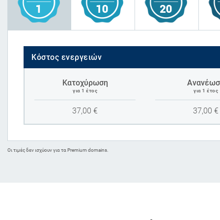
Κόστος ενεργειών
Κατοχύρωση
Ανανέωσ
για 1 έτος
για 1 έτος
37,00
€
37,00
€
Oι τιμές δεν ισχύουν για τα Premium domains.