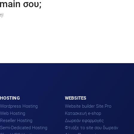
main σου;
ή!
HOSTING
WEBSITES
Wordpress Hosting
Website builder Site.Pro
Web Hosting
Kατασκευή e-shop
Reseller Hosting
Δωρεάν εφαρμογές
Semi-Dedicated Hosting
Φτιάξε το site σου δωρεάν