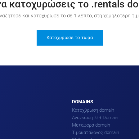
να κατοχυρώσεις το .rentals do
ναζήτησε και κατοχύρωσέ το σε 1 λεπτό, στη χαμηλότερη τιμ
Κατοχύρωσε το τώρα
DOMAINS
Κατοχύρωση domain
Ανανέωση .GR Domain
Μεταφορά domain
Τιμοκατάλογος domain