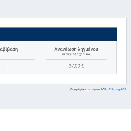
αβίβαση
Ανανέωση ληγμένου
σε περίοδο χάριτος
–
37,00
€
Οι τιμές δεν περιέχουν ΦΠΑ.
Ρύθμιση ΦΠΑ