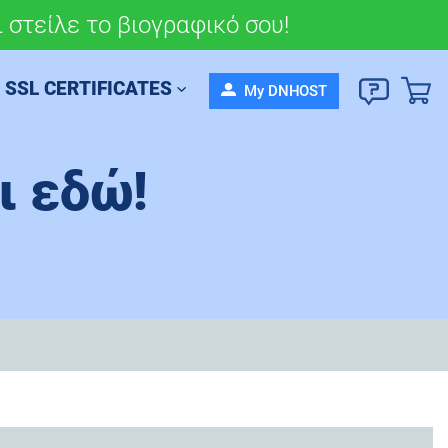
 στείλε το βιογραφικό σου!
σου πορεία σήμερα!
SSL CERTIFICATES
My DNHOST
ι εδώ!