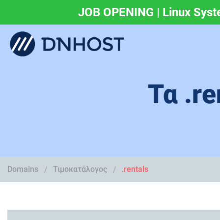
JOB OPENING | Linux Syst
.eu & .ευ domains 
Τα .r
Domains
Τιμοκατάλογος
.rentals