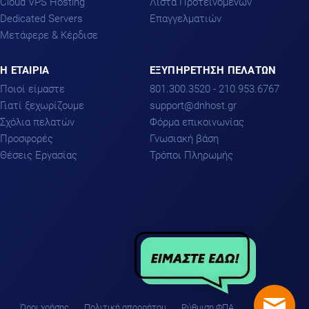
Cloud VPS Hosting
Λίστα Προτεινόμενων
Dedicated Servers
Επαγγελματιών
Μετάφερε & Κέρδισε
H ΕΤΑΙΡΙΑ
ΕΞΥΠΗΡΕΤΗΣΗ ΠΕΛΑΤΩΝ
Ποιοί είμαστε
801.300.3520 - 210.953.6767
Γιατί ξεχωρίζουμε
support
dnhost.gr
Σχόλια πελατών
Φόρμα επικοινωνίας
Προσφορές
Γνωσιακή βάση
Θέσεις Εργασίας
Τρόποι Πληρωμής
Όροι χρήσης
Πολιτική απορρήτου
Ρύθμιση ΦΠΑ