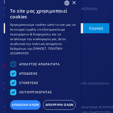
×
Εγγραφή στο Νewsletter
Για να μαθαίνεις τα νέα μας πριν από την υπόλοιπη
To site μας χρησιμοποιεί
GREEK
αγορά.
cookies
GREEK
Χρησιμοποιούμε cookies ώστε το site μας να
Εγγραφή
λειτουργεί ομαλά, να εξατομικεύουμε
ENGLISH
περιεχόμενο & διαφημίσεις και να
αναλύουμε την κυκλοφορία μας. Δείτε
αναλυτικά την πολιτική απορρήτου
δεδομένων της DNHOST.
ΠΟΛΙΤΙΚΗ
ΑΠΟΡΡΗΤΟΥ
ΑΠΟΛΥΤΩΣ ΑΠΑΡΑΙΤΗΤΑ
ΑΠΟΔΟΣΗΣ
ΣΤΟΧΕΥΣΗΣ
H σύνδεση στην ιστοσελίδα προστατεύεται με Thawte EV πιστοποιητικό
ασφαλείας και κρυπτογράφηση 256 bit.
ΛΕΙΤΟΥΡΓΙΚΟΤΗΤΑΣ
ΑΠΟΔΟΧΗ ΟΛΩΝ
ΑΠΟΡΡΙΨΗ ΟΛΩΝ
Το site προστατεύεται από δικαιώματα πνευματικής ιδιοκτησίας © DNHOS
DNHOST IKE | ΕΥΜΟΛΠΙΔΩΝ 23 ΑΘΗΝΑ 11854 | AP. Γ.Ε.ΜΗ. 004602701000 |