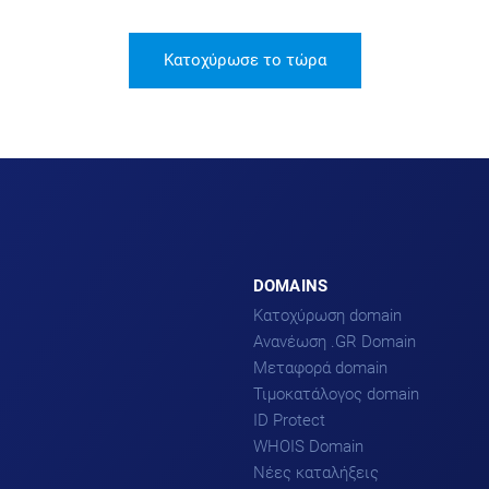
Κατοχύρωσε το τώρα
DOMAINS
Κατοχύρωση domain
Ανανέωση .GR Domain
Μεταφορά domain
Τιμοκατάλογος domain
ID Protect
WHOIS Domain
Νέες καταλήξεις