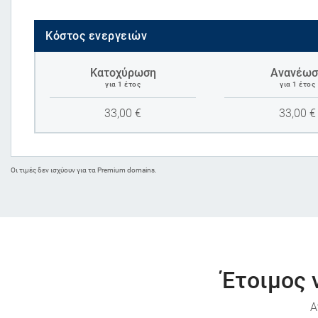
Κόστος ενεργειών
Κατοχύρωση
Ανανέωσ
για 1 έτος
για 1 έτος
33,00
€
33,00
€
Oι τιμές δεν ισχύουν για τα Premium domains.
Έτοιμος 
Α