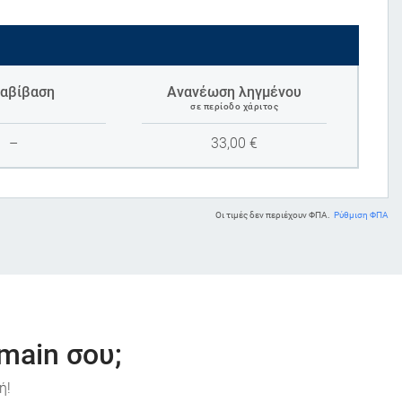
αβίβαση
Ανανέωση ληγμένου
σε περίοδο χάριτος
–
33,00
€
Οι τιμές δεν περιέχουν ΦΠΑ.
Ρύθμιση ΦΠΑ
main σου;
ή!