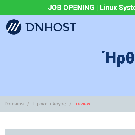
JOB OPENING | Linux Syst
.eu & .ευ domains 
Ήρθ
Domains
Τιμοκατάλογος
.review