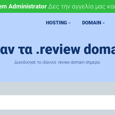
em Administrator
μόνο 4,90 €/έτος.
Δες την αγγελία μας και
Χάραξε την ευρωπαϊκή 
HOSTING
DOMAIN
αν τα .review doma
Διεκδίκησε το ιδανικό .review domain σήμερα.