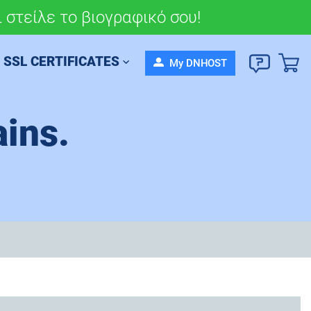
 στείλε το βιογραφικό σου!
σου πορεία σήμερα!
SSL CERTIFICATES
My DNHOST
ins.