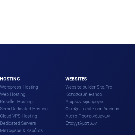
HOSTING
WEBSITES
Wordpress Hosting
Website builder Site.Pro
Web Hosting
Kατασκευή e-shop
Reseller Hosting
Δωρεάν εφαρμογές
Semi-Dedicated Hosting
Φτιάξε το site σου δωρεάν
Cloud VPS Hosting
Λίστα Προτεινόμενων
Dedicated Servers
Επαγγελματιών
Μετάφερε & Κέρδισε