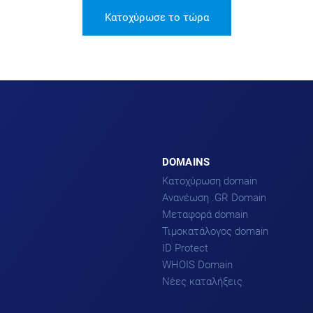
Κατοχύρωσε το τώρα
DOMAINS
Κατοχύρωση domain
Ανανέωση .GR Domain
Μεταφορά domain
Τιμοκατάλογος domain
ID Protect
WHOIS Domain
Νέες καταλήξεις