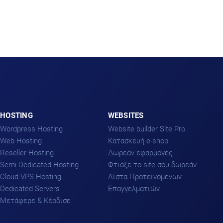
HOSTING
WEBSITES
Wordpress Hosting
Website builder Site.Pro
Web Hosting
Kατασκευή e-shop
Reseller Hosting
Δωρεάν εφαρμογές
Semi-Dedicated Hosting
Φτιάξε το site σου δωρεάν
Cloud VPS Hosting
Λίστα Προτεινόμενων
Dedicated Servers
Επαγγελματιών
Μετάφερε & Κέρδισε