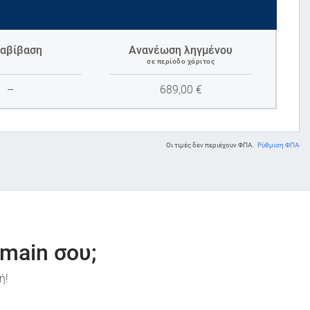
αβίβαση
Ανανέωση ληγμένου
σε περίοδο χάριτος
–
689,00
€
Οι τιμές δεν περιέχουν ΦΠΑ.
Ρύθμιση ΦΠΑ
omain σου;
ή!