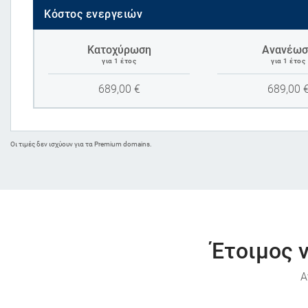
Κόστος ενεργειών
Κατοχύρωση
Ανανέωσ
για 1 έτος
για 1 έτος
689,00
€
689,00
Oι τιμές δεν ισχύουν για τα Premium domains.
Έτοιμος ν
Α