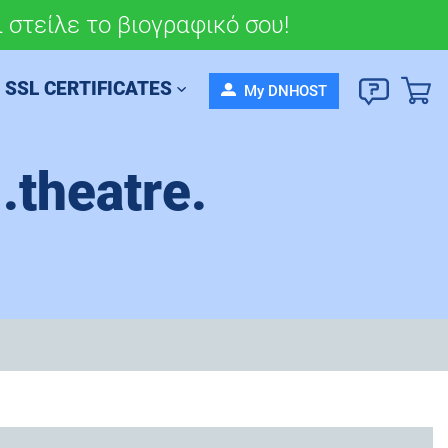
 στείλε το βιογραφικό σου!
σου πορεία σήμερα!
SSL CERTIFICATES
My DNHOST
theatre.