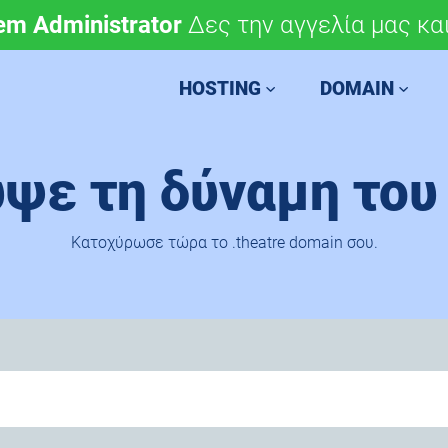
em Administrator
μόνο 4,90 €/έτος.
Δες την αγγελία μας και
Χάραξε την ευρωπαϊκή 
HOSTING
DOMAIN
ψε τη δύναμη του .
Κατοχύρωσε τώρα το .theatre domain σου.