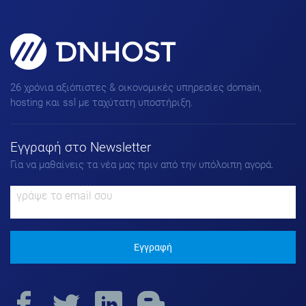
Domains, Hosting & SSL για
πετυχημένα Websites!
26 χρόνια αξιόπιστες & οικονομικές υπηρεσίες domain,
hosting και ssl με ταχύτατη υποστήριξη.
Εγγραφή στο Νewsletter
Για να μαθαίνεις τα νέα μας πριν από την υπόλοιπη αγορά.
Εγγραφή