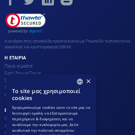
H σύνδεση στην ιστοσελίδα προστατεύεται με Thawte EV πιστοποιητικό
ασφαλείας και κρυπτογράφηση 256 bit.
H ΕΤΑΙΡΙΑ
Ποιοί είμαστε
Γιατί ξεχωρίζουμε
×
Σχόλια πελατών
Προσφορές
To site μας χρησιμοποιεί
GREEK
Θέσεις Εργασίας
cookies
GREEK
Χρησιμοποιούμε cookies ώστε το site μας να
ΕΞΥΠΗΡΕΤΗΣΗ ΠΕΛΑΤΩΝ
λειτουργεί ομαλά, να εξατομικεύουμε
ENGLISH
801.300.3520 - 210.953.6767
περιεχόμενο & διαφημίσεις και να
αναλύουμε την κυκλοφορία μας. Δείτε
support
dnhost.gr
αναλυτικά την πολιτική απορρήτου
Φόρμα επικοινωνίας