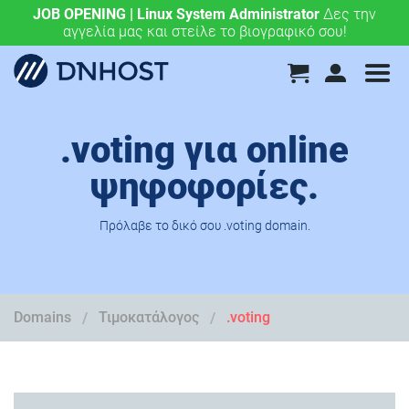
JOB OPENING | Linux System Administrator
.eu & .ευ domains μόνο 4,90 €/έτος.
Χάραξε την
Δες την
αγγελία μας και στείλε το βιογραφικό σου!
ευρωπαϊκή σου πορεία σήμερα!
.voting για online
ψηφοφορίες.
Πρόλαβε το δικό σου .voting domain.
Domains
Τιμοκατάλογος
.voting