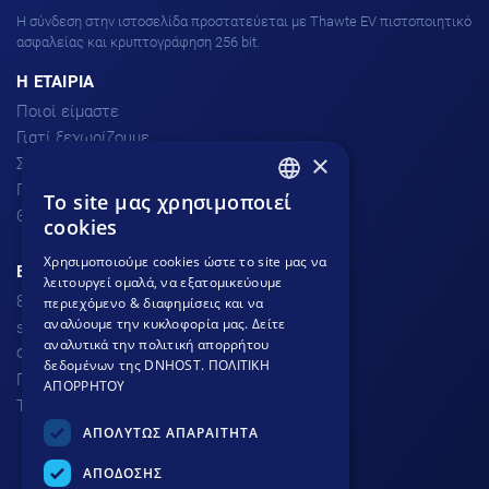
H σύνδεση στην ιστοσελίδα προστατεύεται με Thawte EV πιστοποιητικό
ασφαλείας και κρυπτογράφηση 256 bit.
H ΕΤΑΙΡΙΑ
Ποιοί είμαστε
Γιατί ξεχωρίζουμε
×
Σχόλια πελατών
Προσφορές
To site μας χρησιμοποιεί
GREEK
Θέσεις Εργασίας
cookies
GREEK
Χρησιμοποιούμε cookies ώστε το site μας να
ΕΞΥΠΗΡΕΤΗΣΗ ΠΕΛΑΤΩΝ
λειτουργεί ομαλά, να εξατομικεύουμε
ENGLISH
801.300.3520 - 210.953.6767
περιεχόμενο & διαφημίσεις και να
αναλύουμε την κυκλοφορία μας. Δείτε
support
dnhost.gr
αναλυτικά την πολιτική απορρήτου
Φόρμα επικοινωνίας
δεδομένων της DNHOST.
ΠΟΛΙΤΙΚΗ
Γνωσιακή βάση
ΑΠΟΡΡΗΤΟΥ
Τρόποι Πληρωμής
ΑΠΟΛΥΤΩΣ ΑΠΑΡΑΙΤΗΤΑ
ΑΠΟΔΟΣΗΣ