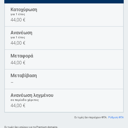
Κατοχύρωση
για 1 έτος
44,00
€
Ανανέωση
για 1 έτος
44,00
€
Μεταφορά
44,00
€
Μεταβίβαση
–
Ανανέωση ληγμένου
σε περίοδο χάριτος
44,00
€
Οι τιμές δεν περιέχουν ΦΠΑ.
Ρύθμιση ΦΠΑ
Oι τιμές δεν ισχύουν για τα Premium domains.