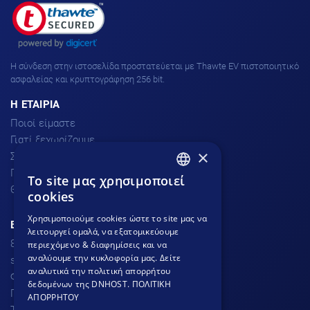
H σύνδεση στην ιστοσελίδα προστατεύεται με Thawte EV πιστοποιητικό
ασφαλείας και κρυπτογράφηση 256 bit.
H ΕΤΑΙΡΙΑ
Ποιοί είμαστε
Γιατί ξεχωρίζουμε
×
Σχόλια πελατών
Προσφορές
To site μας χρησιμοποιεί
GREEK
Θέσεις Εργασίας
cookies
GREEK
Χρησιμοποιούμε cookies ώστε το site μας να
ΕΞΥΠΗΡΕΤΗΣΗ ΠΕΛΑΤΩΝ
λειτουργεί ομαλά, να εξατομικεύουμε
ENGLISH
801.300.3520 - 210.953.6767
περιεχόμενο & διαφημίσεις και να
αναλύουμε την κυκλοφορία μας. Δείτε
support
dnhost.gr
αναλυτικά την πολιτική απορρήτου
Φόρμα επικοινωνίας
δεδομένων της DNHOST.
ΠΟΛΙΤΙΚΗ
Γνωσιακή βάση
ΑΠΟΡΡΗΤΟΥ
Τρόποι Πληρωμής