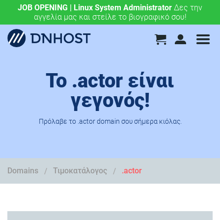
JOB OPENING | Linux System Administrator
.eu & .ευ domains μόνο 4,90 €/έτος.
Χάραξε την
Δες την
αγγελία μας και στείλε το βιογραφικό σου!
ευρωπαϊκή σου πορεία σήμερα!
Το .actor είναι
γεγονός!
Πρόλαβε το .actor domain σου σήμερα κιόλας.
Domains
Τιμοκατάλογος
.actor