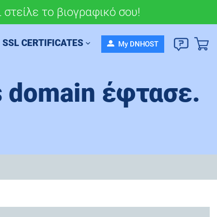
 στείλε το βιογραφικό σου!
σου πορεία σήμερα!
SSL CERTIFICATES
My DNHOST
as domain έφτασε.