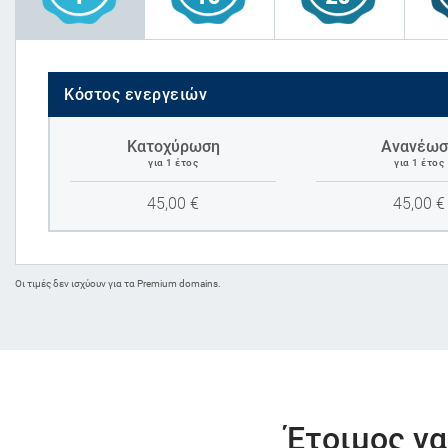
Κόστος ενεργειών
Κατοχύρωση
Ανανέωσ
για 1 έτος
για 1 έτος
45,00
€
45,00
€
Oι τιμές δεν ισχύουν για τα Premium domains.
Έτοιμος να