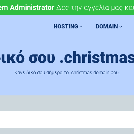
em Administrator
μόνο 4,90 €/έτος.
Δες την αγγελία μας και
Χάραξε την ευρωπαϊκή 
HOSTING
DOMAIN
δικό σου .christm
Κάνε δικό σου σήμερα το .christmas domain σου.