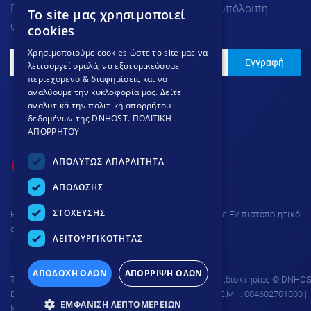
Για να μαθαίνεις τα νέα μας πριν από την υπόλοιπη
To site μας χρησιμοποιεί
GREEK
αγορά.
cookies
GREEK
Χρησιμοποιούμε cookies ώστε το site μας να
Εγγραφή
λειτουργεί ομαλά, να εξατομικεύουμε
ENGLISH
περιεχόμενο & διαφημίσεις και να
αναλύουμε την κυκλοφορία μας. Δείτε
αναλυτικά την πολιτική απορρήτου
δεδομένων της DNHOST.
ΠΟΛΙΤΙΚΗ
ΑΠΟΡΡΗΤΟΥ
ΑΠΟΛΥΤΩΣ ΑΠΑΡΑΙΤΗΤΑ
ΑΠΟΔΟΣΗΣ
ΣΤΟΧΕΥΣΗΣ
H σύνδεση στην ιστοσελίδα προστατεύεται με Thawte EV πιστοποιητικό
ασφαλείας και κρυπτογράφηση 256 bit.
ΛΕΙΤΟΥΡΓΙΚΟΤΗΤΑΣ
ΑΠΟΔΟΧΗ ΟΛΩΝ
ΑΠΟΡΡΙΨΗ ΟΛΩΝ
Το site προστατεύεται από δικαιώματα πνευματικής ιδιοκτησίας © DNHOS
DNHOST IKE | ΕΥΜΟΛΠΙΔΩΝ 23 ΑΘΗΝΑ 11854 | AP. Γ.Ε.ΜΗ. 004602701000 |
ΕΜΦΑΝΙΣΗ ΛΕΠΤΟΜΕΡΕΙΩΝ
ΚΑΤΑΒΛΗΘΕΝ ΚΕΦΑΛΑΙΟ 15.000€.