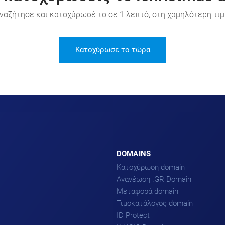
ναζήτησε και κατοχύρωσέ το σε 1 λεπτό, στη χαμηλότερη τιμ
Κατοχύρωσε το τώρα
DOMAINS
Κατοχύρωση domain
Ανανέωση .GR Domain
Μεταφορά domain
Τιμοκατάλογος domain
ID Protect