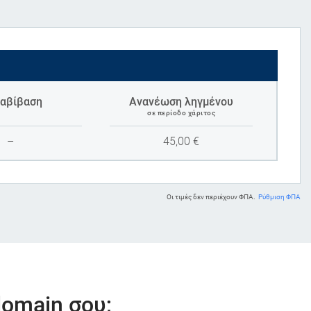
αβίβαση
Ανανέωση ληγμένου
σε περίοδο χάριτος
–
45,00
€
Οι τιμές δεν περιέχουν ΦΠΑ.
Ρύθμιση ΦΠΑ
domain σου;