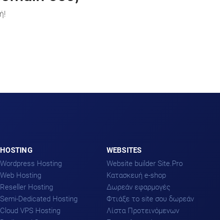
ή!
HOSTING
WEBSITES
Wordpress Hosting
Website builder Site.Pro
Web Hosting
Kατασκευή e-shop
Reseller Hosting
Δωρεάν εφαρμογές
Semi-Dedicated Hosting
Φτιάξε το site σου δωρεάν
Cloud VPS Hosting
Λίστα Προτεινόμενων