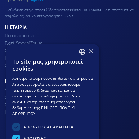
H σύνδεση στην ιστοσελίδα προστατεύεται με Thawte EV πιστοποιητικό
ασφαλείας και κρυπτογράφηση 256 bit.
H ΕΤΑΙΡΙΑ
Ποιοί είμαστε
Γιατί ξεχωρίζουμε
×
Σχόλια πελατών
Προσφορές
To site μας χρησιμοποιεί
GREEK
Θέσεις Εργασίας
cookies
GREEK
Χρησιμοποιούμε cookies ώστε το site μας να
ΕΞΥΠΗΡΕΤΗΣΗ ΠΕΛΑΤΩΝ
λειτουργεί ομαλά, να εξατομικεύουμε
ENGLISH
801.300.3520 - 210.953.6767
περιεχόμενο & διαφημίσεις και να
αναλύουμε την κυκλοφορία μας. Δείτε
support
dnhost.gr
αναλυτικά την πολιτική απορρήτου
Φόρμα επικοινωνίας
δεδομένων της DNHOST.
ΠΟΛΙΤΙΚΗ
Γνωσιακή βάση
ΑΠΟΡΡΗΤΟΥ
Τρόποι Πληρωμής
ΑΠΟΛΥΤΩΣ ΑΠΑΡΑΙΤΗΤΑ
ΑΠΟΔΟΣΗΣ