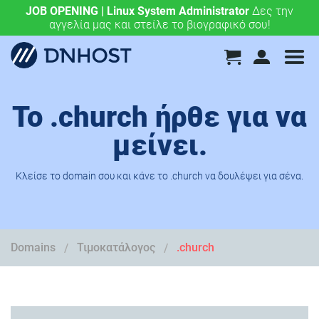
JOB OPENING | Linux System Administrator
.eu & .ευ domains μόνο 4,90 €/έτος.
Χάραξε την
Δες την
αγγελία μας και στείλε το βιογραφικό σου!
ευρωπαϊκή σου πορεία σήμερα!
Το .church ήρθε για να
μείνει.
Κλείσε το domain σου και κάνε το .church να δουλέψει για σένα.
Domains
Τιμοκατάλογος
.church