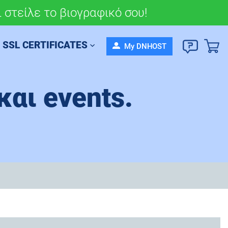
 στείλε το βιογραφικό σου!
σου πορεία σήμερα!
SSL CERTIFICATES
My DNHOST
και events.