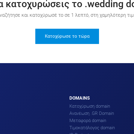
α κατοχυρώσεις το .wedding d
ναζήτησε και κατοχύρωσέ το σε 1 λεπτό, στη χαμηλότερη τιμ
Κατοχύρωσε το τώρα
DOMAINS
Κατοχύρωση domain
Ανανέωση .GR Domain
Μεταφορά domain
Τιμοκατάλογος domain