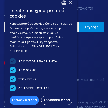
×
Εγγραφή στο Νewsletter
Για να μαθαίνεις τα νέα μας πριν από την υπόλοιπη
To site μας χρησιμοποιεί
GREEK
αγορά.
cookies
GREEK
Χρησιμοποιούμε cookies ώστε το site μας να
Εγγραφή
λειτουργεί ομαλά, να εξατομικεύουμε
ENGLISH
περιεχόμενο & διαφημίσεις και να
αναλύουμε την κυκλοφορία μας. Δείτε
αναλυτικά την πολιτική απορρήτου
δεδομένων της DNHOST.
ΠΟΛΙΤΙΚΗ
ΑΠΟΡΡΗΤΟΥ
ΑΠΟΛΥΤΩΣ ΑΠΑΡΑΙΤΗΤΑ
ΑΠΟΔΟΣΗΣ
ΣΤΟΧΕΥΣΗΣ
H σύνδεση στην ιστοσελίδα προστατεύεται με Thawte EV πιστοποιητικό
ασφαλείας και κρυπτογράφηση 256 bit.
ΛΕΙΤΟΥΡΓΙΚΟΤΗΤΑΣ
ΑΠΟΔΟΧΗ ΟΛΩΝ
ΑΠΟΡΡΙΨΗ ΟΛΩΝ
Το site προστατεύεται από δικαιώματα πνευματικής ιδιοκτησίας © DNHOS
DNHOST IKE | ΕΥΜΟΛΠΙΔΩΝ 23 ΑΘΗΝΑ 11854 | AP. Γ.Ε.ΜΗ. 004602701000 |