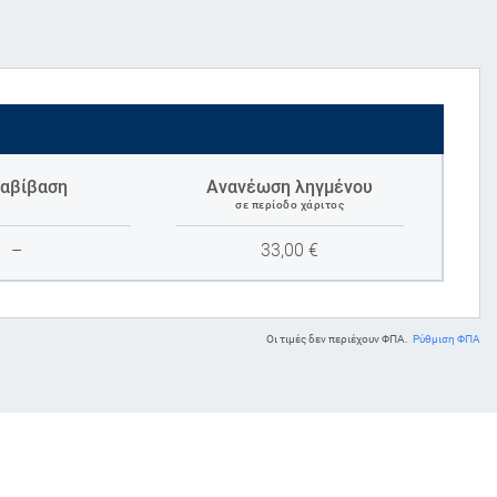
αβίβαση
Ανανέωση ληγμένου
σε περίοδο χάριτος
–
33,00
€
Οι τιμές δεν περιέχουν ΦΠΑ.
Ρύθμιση ΦΠΑ