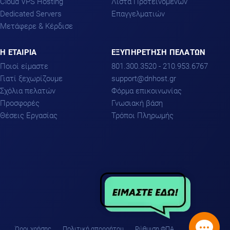
Cloud VPS Hosting
Λίστα Προτεινόμενων
Dedicated Servers
Επαγγελματιών
Μετάφερε & Κέρδισε
H ΕΤΑΙΡΙΑ
ΕΞΥΠΗΡΕΤΗΣΗ ΠΕΛΑΤΩΝ
Ποιοί είμαστε
801.300.3520 - 210.953.6767
Γιατί ξεχωρίζουμε
support
dnhost.gr
Σχόλια πελατών
Φόρμα επικοινωνίας
Προσφορές
Γνωσιακή βάση
Θέσεις Εργασίας
Τρόποι Πληρωμής
Όροι χρήσης
Πολιτική απορρήτου
Ρύθμιση ΦΠΑ