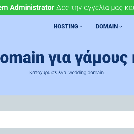
em Administrator
μόνο 4,90 €/έτος.
Δες την αγγελία μας και
Χάραξε την ευρωπαϊκή 
HOSTING
DOMAIN
omain για γάμους 
Κατοχύρωσε ένα .wedding domain.