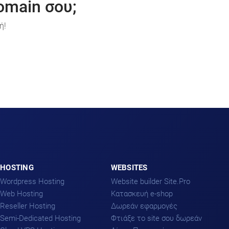
omain σου;
ή!
HOSTING
WEBSITES
Wordpress Hosting
Website builder Site.Pro
Web Hosting
Kατασκευή e-shop
Reseller Hosting
Δωρεάν εφαρμογές
Semi-Dedicated Hosting
Φτιάξε το site σου δωρεάν