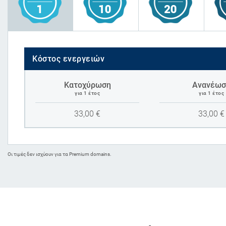
Κόστος ενεργειών
Κατοχύρωση
Ανανέωσ
για 1 έτος
για 1 έτος
33,00
€
33,00
€
Oι τιμές δεν ισχύουν για τα Premium domains.