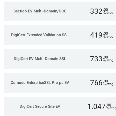
332
,00
Sectigo EV Multi-Domain/UCC
€/έτος
419
,00
DigiCert Extended Validation SSL
€/έτος
733
,00
DigiCert EV Multi-Domain SSL
€/έτος
766
,00
Comodo EnterpriseSSL Pro με EV
€/έτος
1.047
,00
DigiCert Secure Site EV
€/έτος