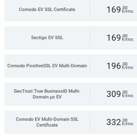
169
,00
Comodo EV SSL Certificate
€/έτος
169
,00
Sectigo EV SSL
€/έτος
196
,00
Comodo PositiveSSL EV Multi-Domain
€/έτος
GeoTrust True BusinessID Multi-
309
,00
€/έτος
Domain με EV
Comodo EV Multi-Domain SSL
332
,00
€/έτος
Certificate