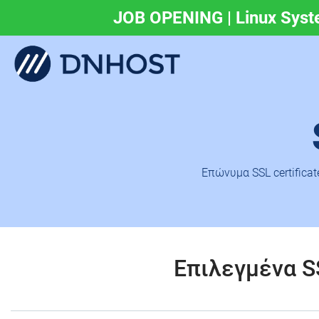
JOB OPENING | Linux Syst
.eu & .ευ domains 
Eπώνυμα SSL certifica
Επιλεγμένα SS