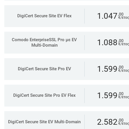
1.047
,00
DigiCert Secure Site EV Flex
€/έτος
Comodo EnterpriseSSL Pro με EV
1.088
,00
€/έτος
Multi-Domain
1.599
,00
DigiCert Secure Site Pro EV
€/έτος
1.599
,00
DigiCert Secure Site Pro EV Flex
€/έτος
2.582
,00
DigiCert Secure Site EV Multi-Domain
€/έτος