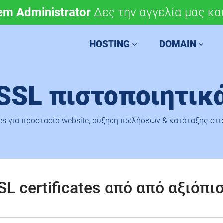
em Administrator
μόνο 4,90 €/έτος.
Δες την αγγελία μας και
Χάραξε την ευρωπαϊκή 
HOSTING
DOMAIN
SSL πιστοποιητικ
tes για προστασία website, αύξηση πωλήσεων & κατάταξης στ
L certificates από από αξιόπ