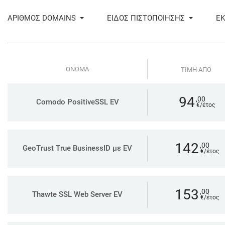
ΑΡΙΘΜΟΣ DOMAINS
ΕΙΔΟΣ ΠΙΣΤΟΠΟΙΗΣΗΣ
ΕΚ
ONOMA
ΤΙΜΗ ΑΠΟ
94
,00
Comodo PositiveSSL EV
€/έτος
142
,00
GeoTrust True BusinessID με EV
€/έτος
153
,00
Thawte SSL Web Server EV
€/έτος