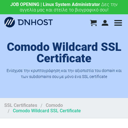
JOB OPENING | Linux System Administrator
.eu & .ευ domains μόνο 4,90 €/έτος.
Χάραξε την
Δες την
αγγελία μας και στείλε το βιογραφικό σου!
ευρωπαϊκή σου πορεία σήμερα!
Comodo Wildcard SSL
Certificate
Ενίσχυσε την κρυπτογράφηση και την αξιοπιστία του domain και
των subdomains σου με μόνο ένα SSL certificate
SSL Certificates
Comodo
Comodo Wildcard SSL Certificate