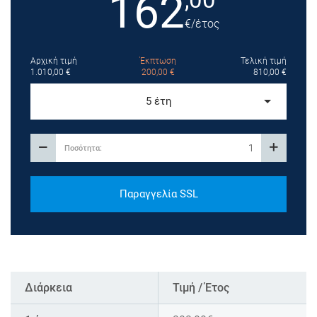
162
€
/έτος
Αρχική τιμή
Έκπτωση
Τελική τιμή
1.010,00
€
200,00
€
810,00
€
5 έτη
Παραγγελία SSL
Διάρκεια
Τιμή / Έτος