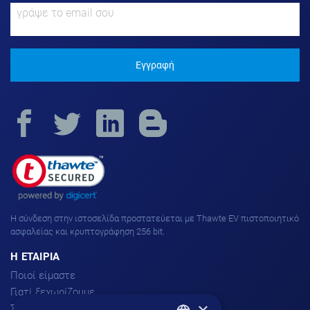
Εγγραφή
H σύνδεση στην ιστοσελίδα προστατεύεται με Thawte EV πιστοποιητικό
ασφαλείας και κρυπτογράφηση 256 bit.
H ΕΤΑΙΡΙΑ
Ποιοί είμαστε
Γιατί ξεχωρίζουμε
×
Σχόλια πελατών