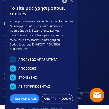
Προσφορές
To site μας χρησιμοποιεί
GREEK
Θέσεις Εργασίας
cookies
GREEK
Χρησιμοποιούμε cookies ώστε το site μας να
ΕΞΥΠΗΡΕΤΗΣΗ ΠΕΛΑΤΩΝ
λειτουργεί ομαλά, να εξατομικεύουμε
ENGLISH
801.300.3520 - 210.953.6767
περιεχόμενο & διαφημίσεις και να
αναλύουμε την κυκλοφορία μας. Δείτε
support
dnhost.gr
αναλυτικά την πολιτική απορρήτου
Φόρμα επικοινωνίας
δεδομένων της DNHOST.
ΠΟΛΙΤΙΚΗ
Γνωσιακή βάση
ΑΠΟΡΡΗΤΟΥ
Τρόποι Πληρωμής
ΑΠΟΛΥΤΩΣ ΑΠΑΡΑΙΤΗΤΑ
ΑΠΟΔΟΣΗΣ
Το site προστατεύεται από
ΣΤΟΧΕΥΣΗΣ
δικαιώματα πνευματικής
ιδιοκτησίας © DNHOST 2000 -
ΛΕΙΤΟΥΡΓΙΚΟΤΗΤΑΣ
Όροι χρήσης
2026
DNHOST IKE | ΕΥΜΟΛΠΙΔΩΝ 23
Πολιτική απορρήτου
ΑΘΗΝΑ 11854 | AP. Γ.Ε.ΜΗ.
Ρύθμιση ΦΠΑ
ΑΠΟΔΟΧΗ ΟΛΩΝ
ΑΠΟΡΡΙΨΗ ΟΛΩΝ
004602701000 |
ΚΑΤΑΒΛΗΘΕΝ ΚΕΦΑΛΑΙΟ