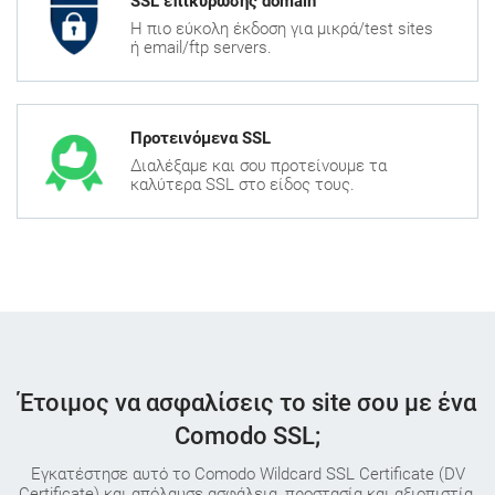
SSL επικύρωσης domain
H πιο εύκολη έκδοση για μικρά/test sites
ή email/ftp servers.
Προτεινόμενα SSL
Διαλέξαμε και σου προτείνουμε τα
καλύτερα SSL στο είδος τους.
Έτοιμος να ασφαλίσεις το site σου με ένα
Comodo SSL;
Εγκατέστησε αυτό το Comodo Wildcard SSL Certificate (DV
Certificate) και απόλαυσε ασφάλεια, προστασία και αξιοπιστία.