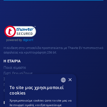
H σύνδεση στην ιστοσελίδα προστατεύεται με Thawte EV πιστοποιητικό
ασφαλείας και κρυπτογράφηση 256 bit.
H ΕΤΑΙΡΙΑ
Ποιοί είμαστε
Γιατί ξεχωρίζουμε
×
Σχόλια πελατών
Προσφορές
To site μας χρησιμοποιεί
GREEK
Θέσεις Εργασίας
cookies
GREEK
Χρησιμοποιούμε cookies ώστε το site μας να
ΕΞΥΠΗΡΕΤΗΣΗ ΠΕΛΑΤΩΝ
λειτουργεί ομαλά, να εξατομικεύουμε
ENGLISH