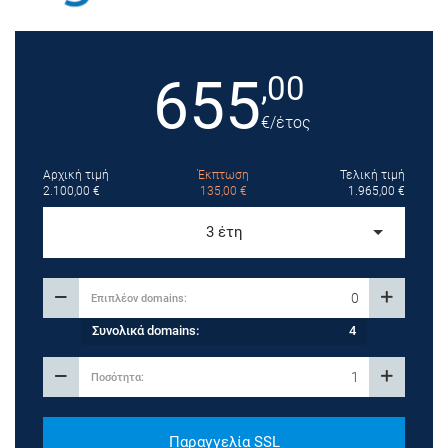
655
,00
€
/έτος
Αρχική τιμή
Έκπτωση
Τελική τιμή
2.100,00
€
135,00
€
1.965,00
€
3 έτη
Συνολικά domains:
4
Παραγγελία SSL