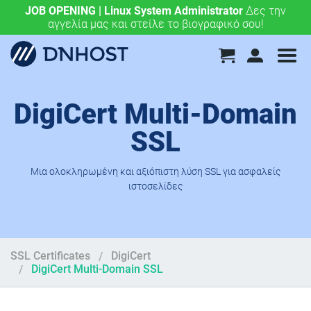
JOB OPENING | Linux System Administrator
.eu & .ευ domains μόνο 4,90 €/έτος.
Χάραξε την
Δες την
αγγελία μας και στείλε το βιογραφικό σου!
ευρωπαϊκή σου πορεία σήμερα!
DigiCert Multi-Domain
SSL
Μια ολοκληρωμένη και αξιόπιστη λύση SSL για ασφαλείς
ιστοσελίδες
SSL Certificates
DigiCert
DigiCert Multi-Domain SSL