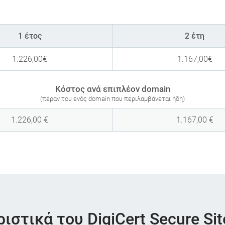
1 έτος
2 έτη
1.226,00
€
1.167,00
€
Κόστος ανά επιπλέον domain
(πέραν του ενός domain που περιλαμβάνεται ήδη)
1.226,00
€
1.167,00
€
στικά του DigiCert Secure Sit