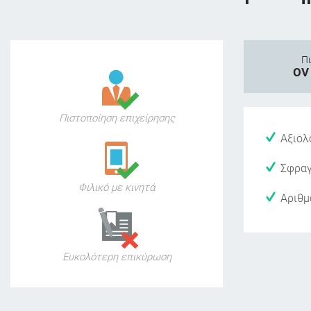
Πι
OV 
Πιστοποίηση επιχείρησης
Αξιολ
Σφραγ
Φιλικό με κινητά
Αριθμό
Ευκολότερη επικύρωση