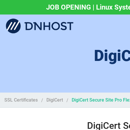
JOB OPENING | Linux Syst
.eu & .ευ domains 
DigiC
SSL Certificates
DigiCert
DigiCert Secure Site Pro Fle
DigiCert S