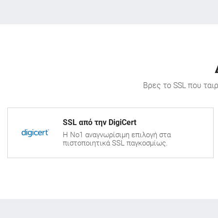
Βρες το SSL που ται
SSL από την DigiCert
Η Νο1 αναγνωρίσιμη επιλογή στα
πιστοποιητικά SSL παγκοσμίως.