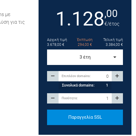
1.128
,00
ns με
ύση για τις
€
/έτος
Αρχική τιμή
Έκπτωση
Τελική τιμή
3.678,00
€
294,00
€
3.384,00
€
3 έτη
Συνολικά domains:
1
Παραγγελία SSL