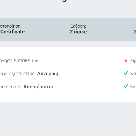
στοποίηση:
Έκδοση:
Certificate
2 ώρες
όγηση ευπαθειών
Σφ
ίδα αξιοπιστίας:
Δυναμική
Κά
ς servers:
Απεριόριστοι
Έλ