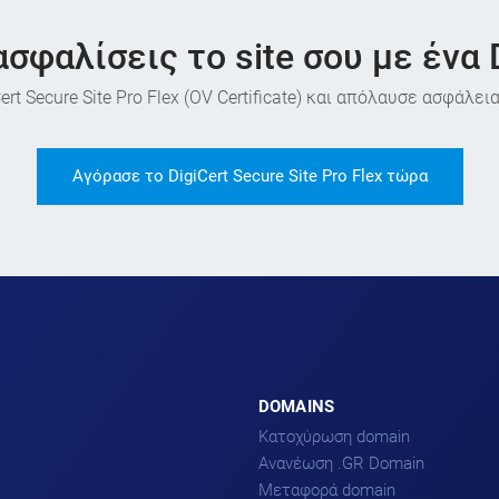
ασφαλίσεις το site σου με ένα D
rt Secure Site Pro Flex (OV Certificate) και απόλαυσε ασφάλεια
Αγόρασε το DigiCert Secure Site Pro Flex τώρα
DOMAINS
Κατοχύρωση domain
Ανανέωση .GR Domain
Μεταφορά domain