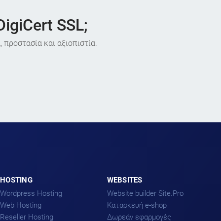
igiCert SSL;
, προστασία και αξιοπιστία.
HOSTING
WEBSITES
Wordpress Hosting
Website builder Site.Pro
Web Hosting
Kατασκευή e-shop
Reseller Hosting
Δωρεάν εφαρμογές