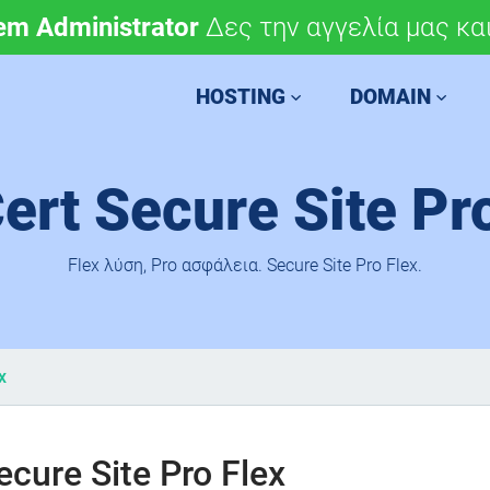
em Administrator
μόνο 4,90 €/έτος.
Δες την αγγελία μας και
Χάραξε την ευρωπαϊκή 
HOSTING
DOMAIN
ert Secure Site Pr
Flex λύση, Pro ασφάλεια. Secure Site Pro Flex.
x
ecure Site Pro Flex