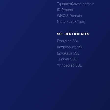
Τιμοκατάλογος domain
ID Protect
WHOIS Domain
Νέες καταλήξεις
SSL CERTIFICATES
Εταιρίες SSL
Κατηγορίες SSL
DigiCert
Sectigo
Εργαλεία SSL
DV SSL
Comodo
Τι είναι SSL;
OV SSL
Βοηθός επιλογής SSL
GeoTrust
EV SSL
Υπηρεσίες SSL
Why No Padlock
Thawte
Single-domain SSL
CSR Decoder
Υπηρεσία Εγκατάστασης
Multi-domain SSL
SSL
Wildcard SSL
Υπηρεσία Επικαιροποίησης
PCI Compliance
SSL