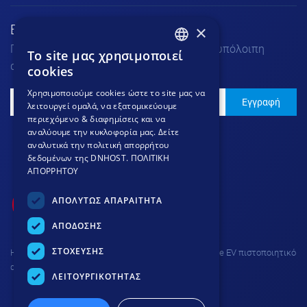
×
Εγγραφή στο Νewsletter
Για να μαθαίνεις τα νέα μας πριν από την υπόλοιπη
To site μας χρησιμοποιεί
GREEK
αγορά.
cookies
GREEK
Χρησιμοποιούμε cookies ώστε το site μας να
Εγγραφή
λειτουργεί ομαλά, να εξατομικεύουμε
ENGLISH
περιεχόμενο & διαφημίσεις και να
αναλύουμε την κυκλοφορία μας. Δείτε
αναλυτικά την πολιτική απορρήτου
δεδομένων της DNHOST.
ΠΟΛΙΤΙΚΗ
ΑΠΟΡΡΗΤΟΥ
ΑΠΟΛΥΤΩΣ ΑΠΑΡΑΙΤΗΤΑ
ΑΠΟΔΟΣΗΣ
ΣΤΟΧΕΥΣΗΣ
H σύνδεση στην ιστοσελίδα προστατεύεται με Thawte EV πιστοποιητικό
ασφαλείας και κρυπτογράφηση 256 bit.
ΛΕΙΤΟΥΡΓΙΚΟΤΗΤΑΣ