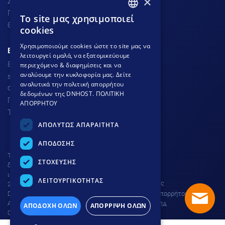
×
Σχόλια πελατών
Προσφορές
To site μας χρησιμοποιεί
GREEK
Θέσεις Εργασίας
cookies
GREEK
Χρησιμοποιούμε cookies ώστε το site μας να
ΕΞΥΠΗΡΕΤΗΣΗ ΠΕΛΑΤΩΝ
λειτουργεί ομαλά, να εξατομικεύουμε
ENGLISH
801.300.3520 - 210.953.6767
περιεχόμενο & διαφημίσεις και να
αναλύουμε την κυκλοφορία μας. Δείτε
support
dnhost.gr
αναλυτικά την πολιτική απορρήτου
Φόρμα επικοινωνίας
δεδομένων της DNHOST.
ΠΟΛΙΤΙΚΗ
Γνωσιακή βάση
ΑΠΟΡΡΗΤΟΥ
Τρόποι Πληρωμής
ΑΠΟΛΥΤΩΣ ΑΠΑΡΑΙΤΗΤΑ
ΑΠΟΔΟΣΗΣ
Το site προστατεύεται από
ΣΤΟΧΕΥΣΗΣ
δικαιώματα πνευματικής
ιδιοκτησίας © DNHOST 2000 -
ΛΕΙΤΟΥΡΓΙΚΟΤΗΤΑΣ
Όροι χρήσης
2026
DNHOST IKE | ΕΥΜΟΛΠΙΔΩΝ 23
Πολιτική απορρήτου
ΑΘΗΝΑ 11854 | AP. Γ.Ε.ΜΗ.
Ρύθμιση ΦΠΑ
ΑΠΟΔΟΧΗ ΟΛΩΝ
ΑΠΟΡΡΙΨΗ ΟΛΩΝ
004602701000 |
ΚΑΤΑΒΛΗΘΕΝ ΚΕΦΑΛΑΙΟ