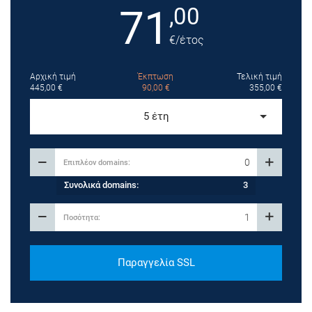
71
,00
€
/έτος
Αρχική τιμή
Έκπτωση
Τελική τιμή
445,00
€
90,00
€
355,00
€
5 έτη
Συνολικά domains:
3
Παραγγελία SSL