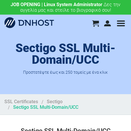
JOB OPENING | Linux System Administrator
.eu & .ευ domains μόνο 4,90 €/έτος.
Χάραξε την
Δες την
αγγελία μας και στείλε το βιογραφικό σου!
ευρωπαϊκή σου πορεία σήμερα!
Sectigo SSL Multi-
Domain/UCC
Προστατέψτε έως και 250 τομείς με ένα κλικ
SSL Certificates
Sectigo
Sectigo SSL Multi-Domain/UCC
Sectigo SSL Multi-Domain/UCC