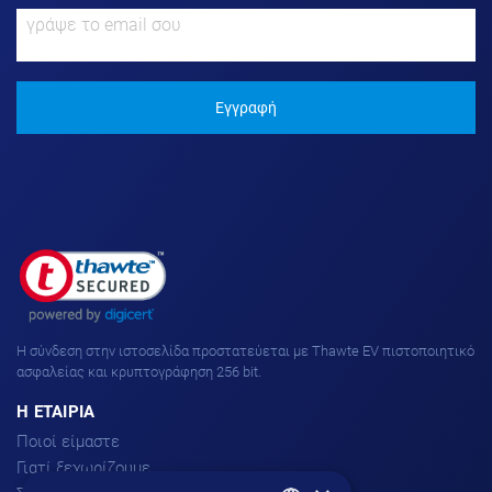
Εγγραφή
H σύνδεση στην ιστοσελίδα προστατεύεται με Thawte EV πιστοποιητικό
ασφαλείας και κρυπτογράφηση 256 bit.
H ΕΤΑΙΡΙΑ
Ποιοί είμαστε
Γιατί ξεχωρίζουμε