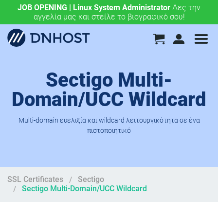
JOB OPENING | Linux System Administrator
.eu & .ευ domains μόνο 4,90 €/έτος.
Χάραξε την
Δες την
αγγελία μας και στείλε το βιογραφικό σου!
ευρωπαϊκή σου πορεία σήμερα!
Sectigo Multi-
Domain/UCC Wildcard
Multi-domain ευελιξία και wildcard λειτουργικότητα σε ένα
πιστοποιητικό
SSL Certificates
Sectigo
Sectigo Multi-Domain/UCC Wildcard