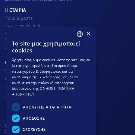
H ΕΤΑΙΡΙΑ
Ποιοί είμαστε
Γιατί ξεχωρίζουμε
×
Σχόλια πελατών
Προσφορές
To site μας χρησιμοποιεί
GREEK
Θέσεις Εργασίας
cookies
GREEK
Χρησιμοποιούμε cookies ώστε το site μας να
ΕΞΥΠΗΡΕΤΗΣΗ ΠΕΛΑΤΩΝ
λειτουργεί ομαλά, να εξατομικεύουμε
ENGLISH
801.300.3520 - 210.953.6767
περιεχόμενο & διαφημίσεις και να
αναλύουμε την κυκλοφορία μας. Δείτε
support
dnhost.gr
αναλυτικά την πολιτική απορρήτου
Φόρμα επικοινωνίας
δεδομένων της DNHOST.
ΠΟΛΙΤΙΚΗ
Γνωσιακή βάση
ΑΠΟΡΡΗΤΟΥ
Τρόποι Πληρωμής
ΑΠΟΛΥΤΩΣ ΑΠΑΡΑΙΤΗΤΑ
ΑΠΟΔΟΣΗΣ
Το site προστατεύεται από
ΣΤΟΧΕΥΣΗΣ
δικαιώματα πνευματικής