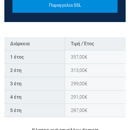
Παραγγελία SSL
Διάρκεια
Τιμή / Έτος
1 έτος
357,00
€
2 έτη
313,00
€
3 έτη
299,00
€
4 έτη
291,00
€
5 έτη
287,00
€
Κόστος ανά επιπλέον domain