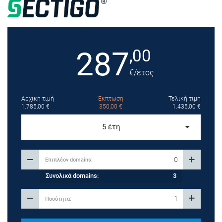
287
,00
€
/έτος
Αρχική τιμή
Έκπτωση
Τελική τιμή
1.785,00
€
350,00
€
1.435,00
€
5 έτη
Συνολικά domains:
3