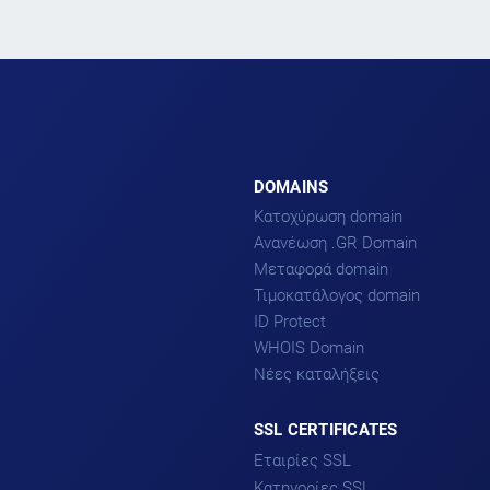
DOMAINS
Κατοχύρωση domain
Ανανέωση .GR Domain
Μεταφορά domain
Τιμοκατάλογος domain
ID Protect
WHOIS Domain
Νέες καταλήξεις
SSL CERTIFICATES
Εταιρίες SSL
Κατηγορίες SSL
DigiCert