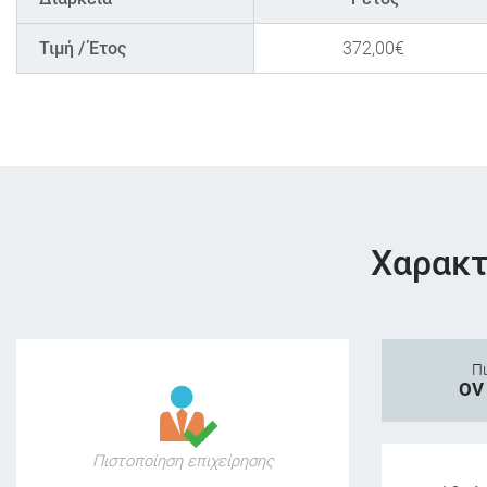
Τιμή / Έτος
372,00
€
Χαρακτ
Πι
OV 
Πιστοποίηση επιχείρησης