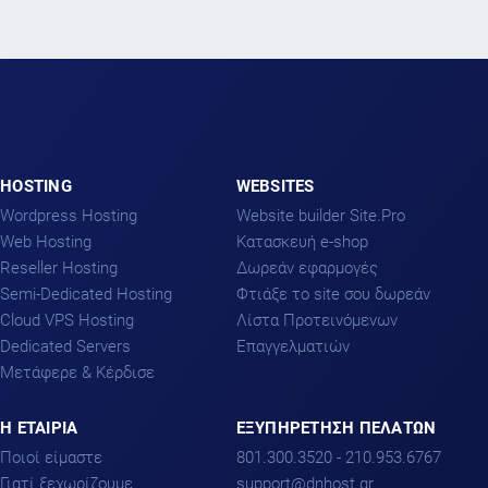
HOSTING
WEBSITES
Wordpress Hosting
Website builder Site.Pro
Web Hosting
Kατασκευή e-shop
Reseller Hosting
Δωρεάν εφαρμογές
Semi-Dedicated Hosting
Φτιάξε το site σου δωρεάν
Cloud VPS Hosting
Λίστα Προτεινόμενων
Dedicated Servers
Επαγγελματιών
Μετάφερε & Κέρδισε
H ΕΤΑΙΡΙΑ
ΕΞΥΠΗΡΕΤΗΣΗ ΠΕΛΑΤΩΝ
Ποιοί είμαστε
801.300.3520 - 210.953.6767
Γιατί ξεχωρίζουμε
support
dnhost.gr