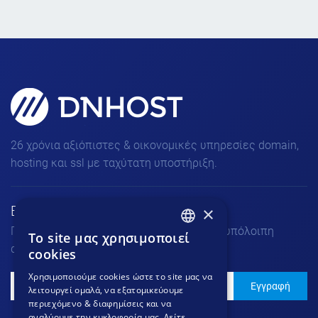
Domains, Hosting & SSL για
πετυχημένα Websites!
26 χρόνια αξιόπιστες & οικονομικές υπηρεσίες domain,
hosting και ssl με ταχύτατη υποστήριξη.
×
Εγγραφή στο Νewsletter
Για να μαθαίνεις τα νέα μας πριν από την υπόλοιπη
To site μας χρησιμοποιεί
GREEK
αγορά.
cookies
GREEK
Χρησιμοποιούμε cookies ώστε το site μας να
Εγγραφή
λειτουργεί ομαλά, να εξατομικεύουμε
ENGLISH
περιεχόμενο & διαφημίσεις και να
αναλύουμε την κυκλοφορία μας. Δείτε