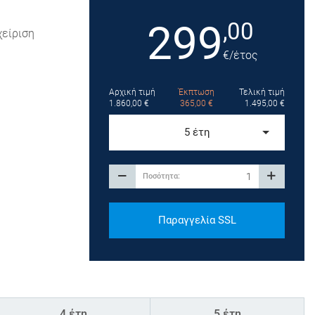
299
,00
χείριση
€
/έτος
Αρχική τιμή
Έκπτωση
Τελική τιμή
1.860,00
€
365,00
€
1.495,00
€
5 έτη
Παραγγελία SSL
4 έτη
5 έτη