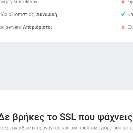
όγηση ευπαθειών
Σφ
ίδα αξιοπιστίας:
Δυναμική
Κά
ς servers:
Απεριόριστοι
Έλ
Δε βρήκες το SSL που ψάχνεις
ριάζει ακριβώς στις ανάγκες και τον προϋπολογισμό σου με τ