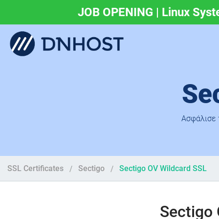
JOB OPENING | Linux Syst
.eu & .ευ domains 
Se
Ασφάλισε 
SSL Certificates
Sectigo
Sectigo OV Wildcard SSL
Sectigo