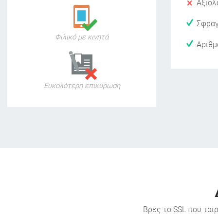
Αξιολ
Σφραγ
Φιλικό με κινητά
Αριθμό
Ευκολότερη επικύρωση
Βρες το SSL που ται