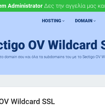
em Administrator
μόνο 4,90 €/έτος.
Δες την αγγελία μας και
Χάραξε την ευρωπαϊκή 
HOSTING
DOMAIN
ctigo OV Wildcard 
το domain σου και όλα τα subdomains του με το Sectigo OV Wi
 OV Wildcard SSL