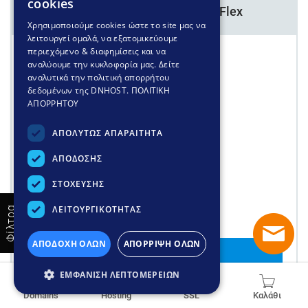
cookies
DigiCert Secure Site Pro EV Flex
GREEK
Χρησιμοποιούμε cookies ώστε το site μας να
λειτουργεί ομαλά, να εξατομικεύουμε
ENGLISH
περιεχόμενο & διαφημίσεις και να
1.599
,00
αναλύουμε την κυκλοφορία μας. Δείτε
€/έτος
αναλυτικά την πολιτική απορρήτου
δεδομένων της DNHOST.
ΠΟΛΙΤΙΚΗ
ΠΙΣΤΟΠΟΙΗΣΗ
Πλήρης (EV)
ΑΠΟΡΡΗΤΟΥ
ΑΡΙΘΜΟΣ DOMAINS
ΑΠΟΛΥΤΩΣ ΑΠΑΡΑΙΤΗΤΑ
Πολλαπλά domains (SAN)
ΑΠΟΔΟΣΗΣ
ΕΚΔΟΣΗ
2-24 ώρες
ΣΤΟΧΕΥΣΗΣ
WILDCARD
ΛΕΙΤΟΥΡΓΙΚΟΤΗΤΑΣ
Φίλτρα
ΑΠΟΔΟΧΗ ΟΛΩΝ
ΑΠΟΡΡΙΨΗ ΟΛΩΝ
Παραγγελία
ΕΜΦΑΝΙΣΗ ΛΕΠΤΟΜΕΡΕΙΩΝ
Domains
Hosting
SSL
Καλάθι