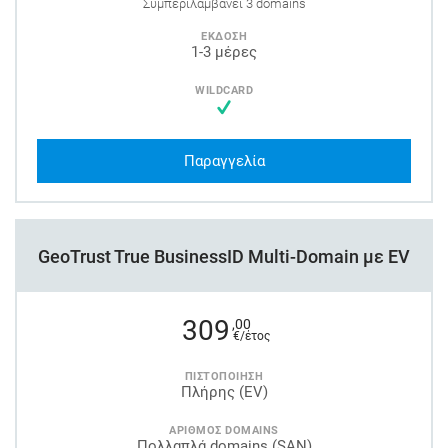
Συμπεριλαμβάνει 3 domains
ΕΚΔΟΣΗ
1-3 μέρες
WILDCARD
Παραγγελία
GeoTrust True BusinessID Multi-Domain με EV
309
,00
€/έτος
ΠΙΣΤΟΠΟΙΗΣΗ
Πλήρης (EV)
ΑΡΙΘΜΟΣ DOMAINS
Πολλαπλά domains (SAN)