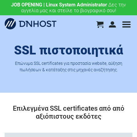
JOB OPENING | Linux System Administrator
.eu & .ευ domains μόνο 4,90 €/έτος.
Χάραξε την
Δες την
αγγελία μας και στείλε το βιογραφικό σου!
ευρωπαϊκή σου πορεία σήμερα!
SSL πιστοποιητικά
Eπώνυμα SSL certificates για προστασία website, αύξηση
πωλήσεων & κατάταξης στις μηχανές αναζήτησης.
Επιλεγμένα SSL certificates από από
αξιόπιστους εκδότες